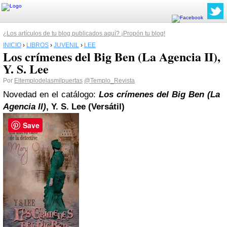
¿Los artículos de tu blog publicados aquí? ¡Propón tu blog!
INICIO
›
LIBROS
›
JUVENIL
›
LEE
Los crímenes del Big Ben (La Agencia II),
Y. S. Lee
Por
Eltemplodelasmilpuertas
@Templo_Revista
Novedad en el catálogo:
Los crímenes del Big Ben (La
Agencia II)
, Y. S.
Lee
(Versátil)
Save