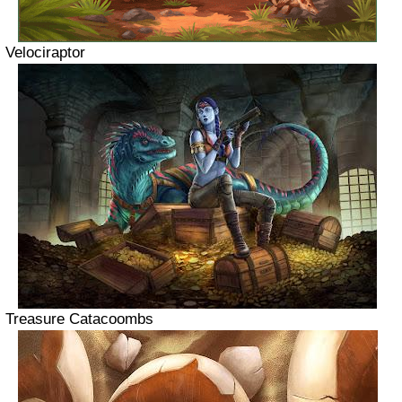
Velociraptor
Treasure Catacoombs