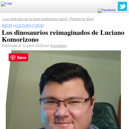
¿Los artículos de tu blog publicados aquí? ¡Propón tu blog!
INICIO
›
CULTURA Y OCIO
Los dinosaurios reimaginados de Luciano
Komorizono
Publicado el 11 junio 2026 por
Koprofago
Save