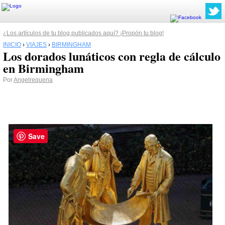
¿Los artículos de tu blog publicados aquí? ¡Propón tu blog!
INICIO
›
VIAJES
›
BIRMINGHAM
Los dorados lunáticos con regla de cálculo
en Birmingham
Por
Angelrequena
Save