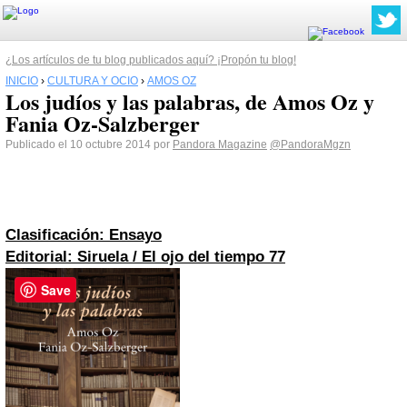
¿Los artículos de tu blog publicados aquí? ¡Propón tu blog!
INICIO
›
CULTURA Y OCIO
›
AMOS OZ
Los judíos y las palabras, de Amos Oz y
Fania Oz-Salzberger
Publicado el 10 octubre 2014 por
Pandora Magazine
@PandoraMgzn
Clasificación: Ensayo
Editorial: Siruela / El ojo del tiempo 77
Save