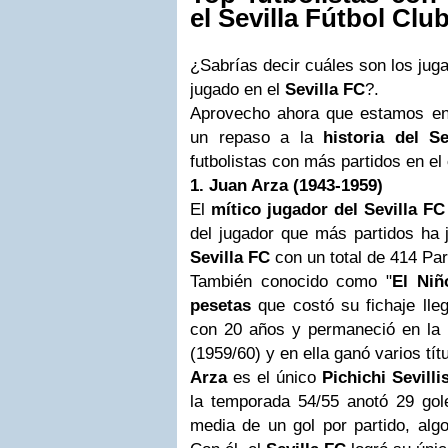
el Sevilla Fútbol Clu
¿Sabrías decir cuáles son los jug
jugado en el
Sevilla FC
?.
Aprovecho ahora que estamos e
un repaso a la
historia del Se
futbolistas con más partidos en el
1. Juan Arza (
1943-1959)
El
mítico jugador del Sevilla F
del jugador que más partidos ha
Sevilla FC
con un total de
414 Par
También conocido como "
El Niñ
pesetas
que costó su fichaje lle
con 20 años y permaneció en la
(1959/60) y en ella ganó varios tít
Arza
es el único
Pichichi Sevilli
la temporada 54/55 anotó 29 gol
media de un gol por partido, alg