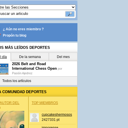
¿ Aún no eres miembro ?
Propón tu blog
OS MÁS LEÍDOS DEPORTES
l día
De la semana
Del mes
2026 Belt and Road
International Chess Open
por
Pasión Ajedrez
Todos los artículos
A COMUNIDAD DEPORTES
 AUTOR DEL
TOP MIEMBROS
A
cupcakeshermosos
2427331 pt
jmporense