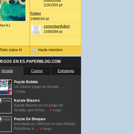
2263355 pt
Rafael
1988034 pt
her A.l.
comentaelfutbol
1595589 pt
Todo sobre él
Hazte miembro
UEGOS EN ES.PAPERBLOG.COM
Arcade
Casino
Estrategia
Puzzle Bobble
Un clásico juego de Arcade. ......
Juega
Karate Blazers
Karate Blazers es un juego de
Arcade, que forma......
Juega
Puzzle De Bloques
Inventado en 1984 por el ruso Alekséi
Pázhitnov, e......
Juega