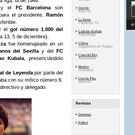
 liga, la de 1946.
y el
FC Barcelona
son
Google
Internet
para el presidente,
Ramón
La Sexta
sferible.
Cadenas TV
r el
gol número 1.000 del
Ladislao Kubala
Futbolistas
a 13, 5 de diciembre).
Celaya
rza
fue homenajeado en un
Jugadores de Rugby
anos del Sevilla
y del
FC
Copa del Rey
lao Kubala
, presenciándolo
Actualidad
Huelva
ciudades
al de Leyenda
por parte del
Google Plus
aba con su mítico número 8.
Internet
 directivo y delegado.
Revistas
Deportes
Fútbol