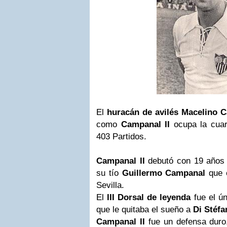
El
huracán de avilés Macelino 
como
Campanal II
ocupa la cuart
403 Partidos.
Campanal II
debutó con 19 años 
su tío
Guillermo Campanal
que e
Sevilla.
El
III Dorsal de leyenda
fue el ún
que le quitaba el sueño a
Di Stéfa
Campanal II
fue un defensa duro,