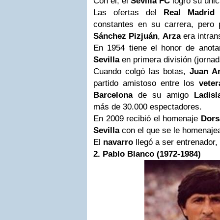
Con él, el
Sevilla FC
logró su única
Las ofertas del
Real Madrid
constantes en su carrera, pero 
Sánchez Pizjuán
,
Arza
era intran
En 1954 tiene el honor de anota
Sevilla
en primera división (jornad
Cuando colgó las botas,
Juan A
partido amistoso entre los
veter
Barcelona
de su amigo
Ladis
más de 30.000 espectadores.
En 2009 recibió el homenaje
Dors
Sevilla
con el que se le homenaje
El
navarro
llegó a ser entrenador,
2. Pablo Blanco (
1972-1984)