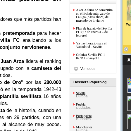
b
Akor Adams se convertirá
en el fichaje más caro de
LaLiga (hasta ahora) del
adores que más partidos han
mercado de invierno
Est
Plan de trabajo del Sevilla
FC (27 de enero a 2 de
n
pretemporada
para hacer
febrero)
villa FC
analizando a los
Ya hay horario para el
Valladolid - Sevilla
conjunto nervionense
.
Crónica Sevilla FC 1 -
RCD Espanyol 1
J
C Juan Arza
lidera el ranking
 jugado con la
camiseta del
Ver todos
tidos.
o de Oro
" por las
280.000
Dossiers Paperblog
gó en la temporada 1942-43
Sevilla
plantilla sevillista
16 años
Europa
ulos.
Puebla
ciudades
sta
de la historia, cuando en
Portugalete
es en 29 partidos, con una
ciudades
o al alcance de muy pocos.
Manchester
Europa