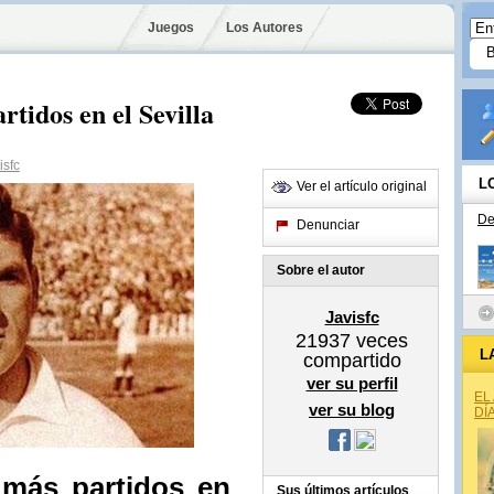
Juegos
Los Autores
tidos en el Sevilla
isfc
L
Ver el artículo original
De
Denunciar
Sobre el autor
Javisfc
21937
veces
L
compartido
ver su perfil
EL
ver su blog
DÍ
 más partidos en
Sus últimos artículos