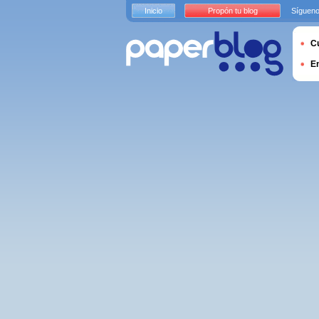
Inicio
Propón tu blog
Sígueno
Cu
E