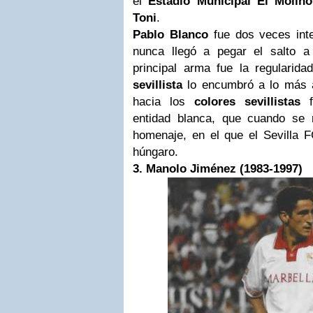
el
Estadio Municipal El Molin
Toni
.
Pablo Blanco
fue dos veces inte
nunca llegó a pegar el salto a
principal arma fue la regularida
sevillista
lo encumbró a lo más a
hacia los
colores sevillistas
f
entidad blanca, que cuando se re
homenaje, en el que el Sevilla 
húngaro.
3. Manolo Jiménez (
1983-1997)