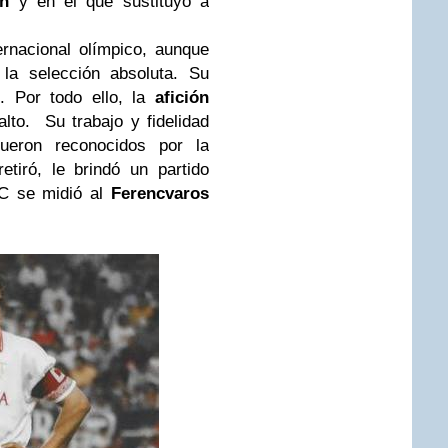
ón
y en el que sustituyó a
rnacional olímpico, aunque
 la selección absoluta. Su
d. Por todo ello, la
afición
lto. Su trabajo y fidelidad
ueron reconocidos por la
tiró, le brindó un partido
FC se midió al
Ferencvaros