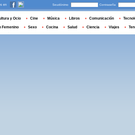
s en
Seudónimo
Contraseña
ltura y Ocio
Cine
Música
Libros
Comunicación
Tecnol
n Femenino
Sexo
Cocina
Salud
Ciencia
Viajes
Ten