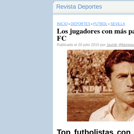
Revista Deportes
INICIO
›
DEPORTES
›
FÚTBOL
›
SEVILLA
Los jugadores con más par
FC
Publicado el 20 julio 2015 por
Javisfc
@blogjav
Top futbolistas con