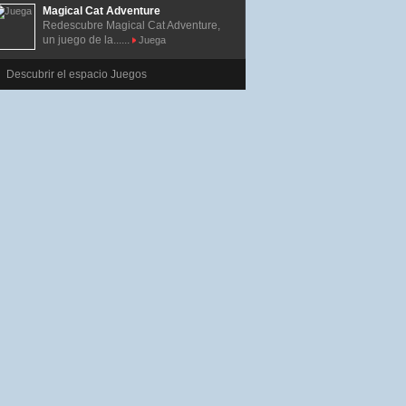
Magical Cat Adventure
Redescubre Magical Cat Adventure,
un juego de la......
Juega
Descubrir el espacio Juegos