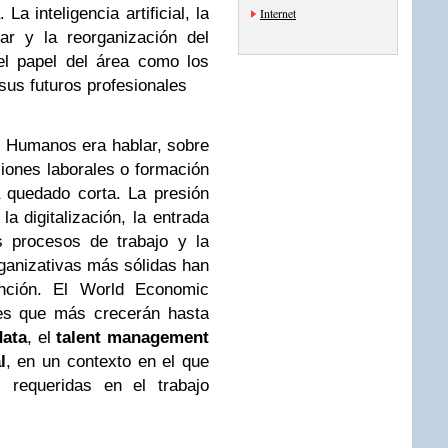
a inteligencia artificial, la
Internet
tar y la reorganización del
el papel del área como los
us futuros profesionales
 Humanos era hablar, sobre
ciones laborales o formación
a quedado corta. La presión
la digitalización, la entrada
los procesos de trabajo y la
rganizativas más sólidas han
unción. El World Economic
des que más crecerán hasta
data
, el
talent management
l
, en un contexto en el que
 requeridas en el trabajo