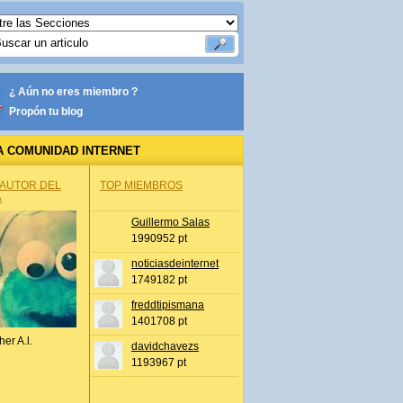
¿ Aún no eres miembro ?
Propón tu blog
A COMUNIDAD INTERNET
 AUTOR DEL
TOP MIEMBROS
A
Guillermo Salas
1990952 pt
noticiasdeinternet
1749182 pt
freddtipismana
1401708 pt
her A.l.
davidchavezs
1193967 pt