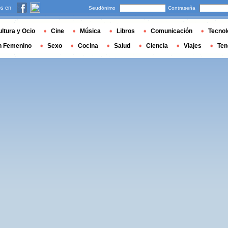
s en
Seudónimo
Contraseña
ltura y Ocio
Cine
Música
Libros
Comunicación
Tecnol
n Femenino
Sexo
Cocina
Salud
Ciencia
Viajes
Ten