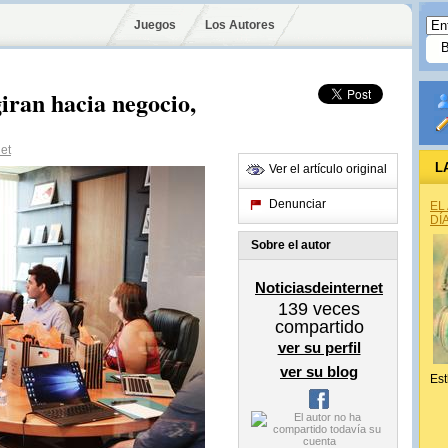
Juegos
Los Autores
ran hacia negocio,
et
L
Ver el artículo original
Denunciar
EL
DÍ
Sobre el autor
Noticiasdeinternet
139
veces
compartido
ver su perfil
ver su blog
Est