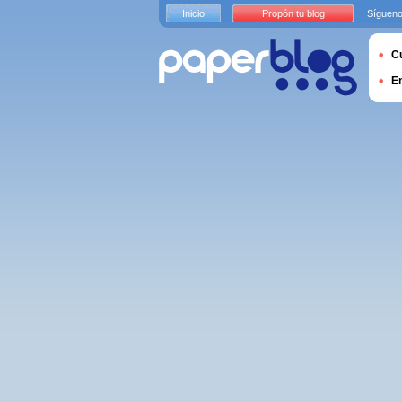
Inicio
Propón tu blog
Sígueno
Cu
E