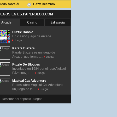
Todo sobre él
Hazte miembro
UEGOS EN ES.PAPERBLOG.COM
Arcade
Casino
Estrategia
Puzzle Bobble
Un clásico juego de Arcade. ......
Juega
Karate Blazers
Karate Blazers es un juego de
Arcade, que forma......
Juega
Puzzle De Bloques
Inventado en 1984 por el ruso Alekséi
Pázhitnov, e......
Juega
Magical Cat Adventure
Redescubre Magical Cat Adventure,
un juego de la......
Juega
Descubrir el espacio Juegos