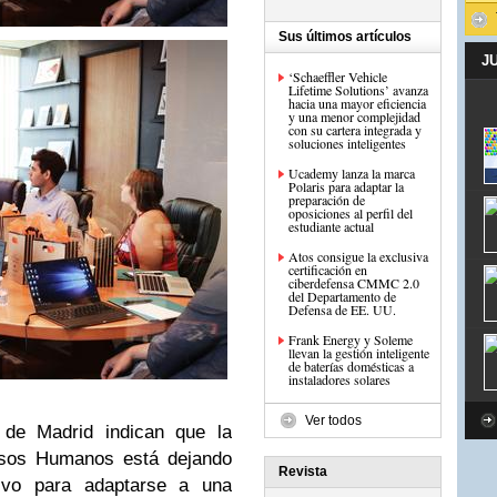
Sus últimos artículos
J
‘Schaeffler Vehicle
Lifetime Solutions’ avanza
hacia una mayor eficiencia
y una menor complejidad
con su cartera integrada y
soluciones inteligentes
Ucademy lanza la marca
Polaris para adaptar la
preparación de
oposiciones al perfil del
estudiante actual
Atos consigue la exclusiva
certificación en
ciberdefensa CMMC 2.0
del Departamento de
Defensa de EE. UU.
Frank Energy y Soleme
llevan la gestión inteligente
de baterías domésticas a
instaladores solares
Ver todos
de Madrid indican que la
rsos Humanos está dejando
Revista
tivo para adaptarse a una