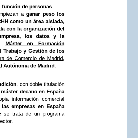
a función de personas
empiezan a
ganar peso los
HH como un área aislada,
a con la organización del
 empresa, los datos y la
el
Máster en Formación
 Trabajo y Gestión de los
a de Comercio de Madrid
,
ad Autónoma de Madrid
.
edición
, con doble titulación
l
máster decano en España
opia información comercial
 las empresas en España
 se trata de un programa
ector.