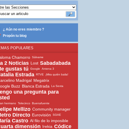
¿ Aún no eres miembro ?
Propón tu blog
EMAS POPULARES
aloma Chamorro
Sálvame
a 2 Noticias
Sabadabada
Lost
e gustas tú
Google
Antena 3
atalia Estrada
RTVE
¡Mira quién baila!
arcelino Madrigal
Megatrix
oogle Buzz
Blanca Estrada
La Sexta
engo una pregunta para
sted
ran hermano
Telecinco
Buenafuente
elipe Mellizo
Community manager
etro Directo
Eurovisión
SGAE
aría Castro
Al filo de lo imposible
uarta dimensión
Códice
Irekia