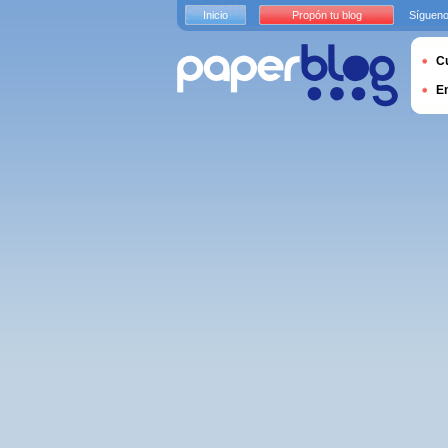
Inicio
Propón tu blog
Sígueno
Cu
E