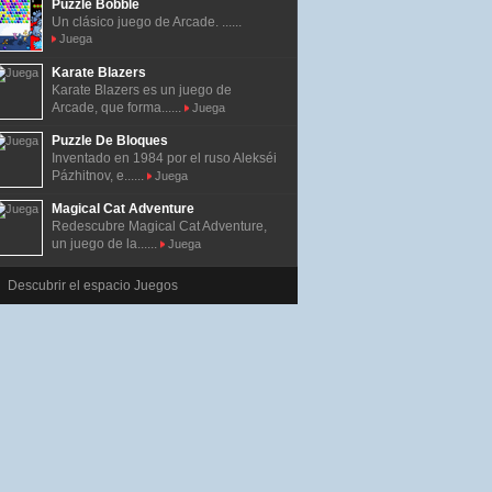
Puzzle Bobble
Un clásico juego de Arcade. ......
Juega
Karate Blazers
Karate Blazers es un juego de
Arcade, que forma......
Juega
Puzzle De Bloques
Inventado en 1984 por el ruso Alekséi
Pázhitnov, e......
Juega
Magical Cat Adventure
Redescubre Magical Cat Adventure,
un juego de la......
Juega
Descubrir el espacio Juegos