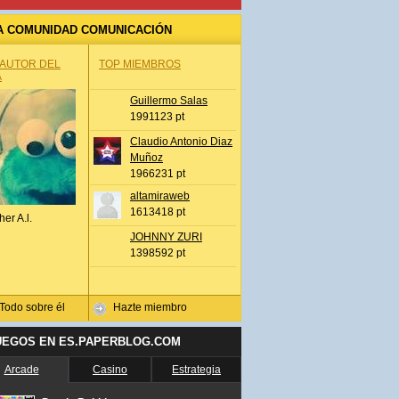
A COMUNIDAD COMUNICACIÓN
 AUTOR DEL
TOP MIEMBROS
A
Guillermo Salas
1991123 pt
Claudio Antonio Diaz
Muñoz
1966231 pt
altamiraweb
1613418 pt
her A.l.
JOHNNY ZURI
1398592 pt
Todo sobre él
Hazte miembro
UEGOS EN ES.PAPERBLOG.COM
Arcade
Casino
Estrategia