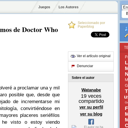
Juegos
Los Autores
Seleccionado por
romos de Doctor Who
Paperblog
T
Ver el artículo original
P
L
Denunciar
M
N
Sobre el autor
M
G
volveré a proclamar una y mil
Watanabe
T
aro posible que, desde que
19
veces
u
compartido
ejado de incrementarse mi
G
ver su perfil
F
tología, convirtiéndose en
M
ver su blog
ayores placeres seriéfilos
M
 he visto o estoy viendo
C