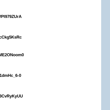
WPI979ZUrA
tcCkg5KsRc
YiME2ONoom0
z1dmHc_6-0
z3CvRyKyUU