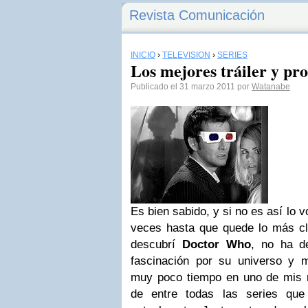
Revista Comunicación
INICIO
›
TELEVISIÓN
›
SERIES
Los mejores tráiler y p
Publicado el 31 marzo 2011 por
Watanabe
Es bien sabido, y si no es así lo 
veces hasta que quede lo más cl
descubrí
Doctor Who
, no ha d
fascinación por su universo y mi
muy poco tiempo en uno de mis m
de entre todas las series que