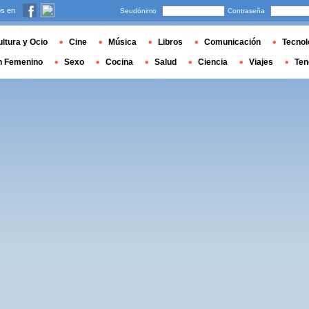
s en
Seudónimo
Contraseña
ltura y Ocio
Cine
Música
Libros
Comunicación
Tecnol
n Femenino
Sexo
Cocina
Salud
Ciencia
Viajes
Ten