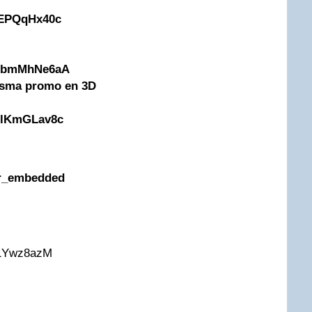
fEPQqHx40c
EpbmMhNe6aA
misma promo en 3D
XlKmGLav8c
r_embedded
e1Ywz8azM