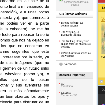
arcarme en la finale de la
nto final a mi visionado de
L
eneración), y a unas pocas
Sus últimos artículos
EL
a sexta ya), que comenzará
DÍ
Birgitte Nyborg. La
iler podéis ver en la parte
política cercana
 de la cabecera), se me ha
The Missing. La
fecto para repasar la serie
Búsqueda Infinita
 promos que nos ha dejado en
The Walking Dead ¿vivir
en paz entre los muertos es
a los que no conozcan en
posible?
anme sugerirles que este
CINCO asesinos seriéfilos
inolvidables
nteresase por la serie, ya
Est
 de sus imágenes (que no
Ver todos
l germen de un futuro idilio
los whovians (como yo), o
Dossiers Paperblog
uellos que se lo pasan
3D
ctha” y sus aventuras sin
Científico
J
enten lo más cómodamente
La Sexta
Cadenas TV
n bien abiertos los ojos y
ciencia para disfrutar de un