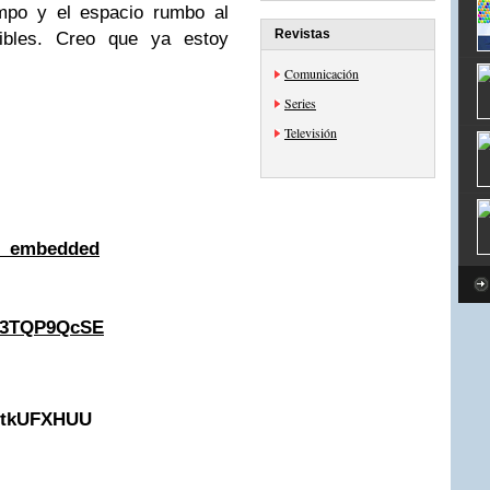
empo y el espacio rumbo al
Revistas
sibles. Creo que ya estoy
…
Comunicación
Series
Televisión
r_embedded
93TQP9QcSE
XitkUFXHUU