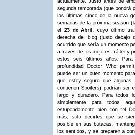
actualmente. Justo antes de emb
segunda temporada (que pondrá pu
las últimas cinco de la nueva g
semanas de la próxima season (l
el
23 de Abril
, cuyo último trá
derecha del blog (justo debajo
ocurrido que sería un momento per
a través de los mejores tráiler y
estos seis últimos años. Par
profundidad Doctor Who permít
puede ser un buen momento para i
que estoy seguro que algunas
contienen Spoilers) podrían ser e
largo y duradero. Para todos 
simplemente para todos aq
estupendamente bien con “el Do
más, solo decirles que se si
posible en sus butacas, mantenga
los sentidos, y se preparen a con