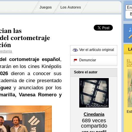
Juegos
Los Autores
ian las
del cortometraje
ción
L
Ver el artículo original
nedania
el cortometraje español
,
Denunciar
EL
DÍ
rarán en los cines Kinépolis
Sobre el autor
026
dieron a conocer sus
cademia de cine presentado
íguez
y anunciados por los
Amarilla, Vanesa Romero y
Est
Cinedania
689
veces
compartido
ver su perfil