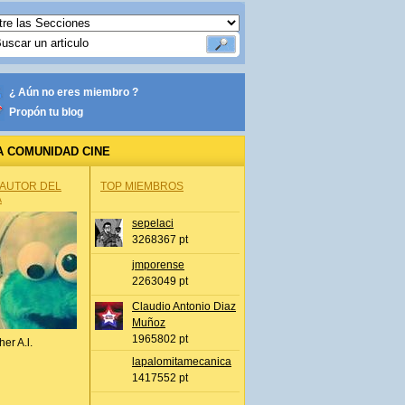
¿ Aún no eres miembro ?
Propón tu blog
A COMUNIDAD CINE
 AUTOR DEL
TOP MIEMBROS
A
sepelaci
3268367 pt
jmporense
2263049 pt
Claudio Antonio Diaz
Muñoz
1965802 pt
her A.l.
lapalomitamecanica
1417552 pt