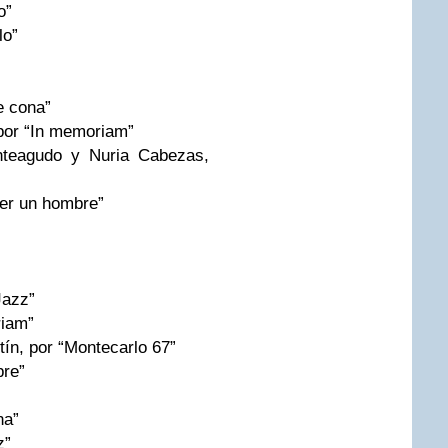
o”
lo”
e cona”
 por “In memoriam”
teagudo y Nuria Cabezas,
Ser un hombre”
Jazz”
riam”
ín, por “Montecarlo 67”
bre”
na”
z”