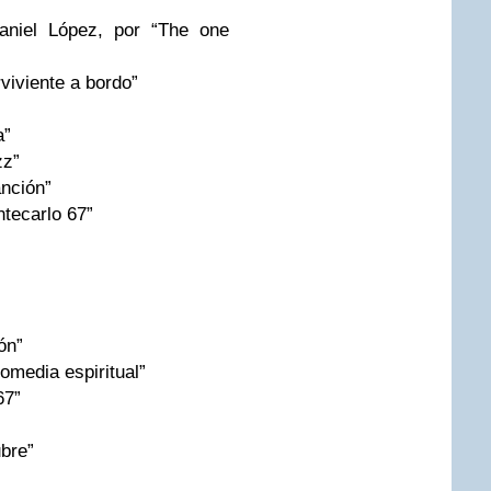
aniel López, por “The one
rviviente a bordo”
a”
zz”
anción”
tecarlo 67”
ón”
omedia espiritual”
67”
bre”