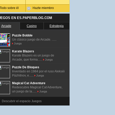
Todo sobre él
Hazte miembro
UEGOS EN ES.PAPERBLOG.COM
Arcade
Casino
Estrategia
Puzzle Bobble
Un clásico juego de Arcade. ......
Juega
Karate Blazers
Karate Blazers es un juego de
Arcade, que forma......
Juega
Puzzle De Bloques
Inventado en 1984 por el ruso Alekséi
Pázhitnov, e......
Juega
Magical Cat Adventure
Redescubre Magical Cat Adventure,
un juego de la......
Juega
Descubrir el espacio Juegos