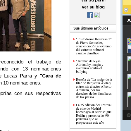
ver su blog
J
Sus últimos artículos
"El síndrome Rembrandt"
de Pierre Schoeller,
concienciación al extremo
del extremo sobre el
cambio climático
"Jumbo" de Ryan
econocido el trabajo de
Adriandhy, magia y
aventuras contra el
do con 13 nominaciones
bullying
 Lucas Parra y
"Cara de
Reseña de "La mujer de la
on 10 nominaciones.
fila" de Benjamín Ávila y
entrevista al actor Alberto
Ammann, por los
orías con sus respectivas
derechos de los familiares
de los presos
La 35 edición del Festival
de cine de Madrid
homenajea al actor Miguel
Rellán y presenta las 90
películas que se
proyectarán este año