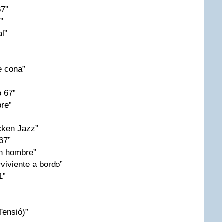
67”
”
l”
e cona”
o 67”
re”
cken Jazz”
67”
un hombre”
viviente a bordo”
1”
Tensió)”