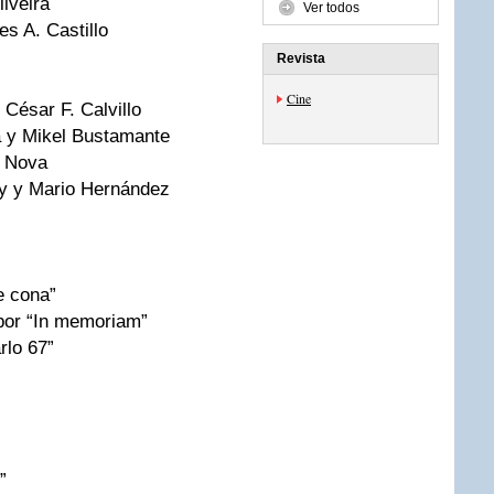
iveira
Ver todos
es A. Castillo
Revista
Cine
César F. Calvillo
a y Mikel Bustamante
o Nova
ny y Mario Hernández
e cona”
 por “In memoriam”
rlo 67”
”