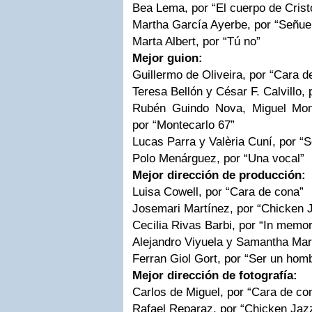
Bea Lema, por “El cuerpo de Crist
Martha García Ayerbe, por “Señue
Marta Albert, por “Tú no”
Mejor guion:
Guillermo de Oliveira, por “Cara d
Teresa Bellón y César F. Calvillo,
Rubén Guindo Nova, Miguel Mon
por “Montecarlo 67”
Lucas Parra y Valèria Cuní, por “
Polo Menárguez, por “Una vocal”
Mejor dirección de producción:
Luisa Cowell, por “Cara de cona”
Josemari Martínez, por “Chicken 
Cecilia Rivas Barbi, por “In memo
Alejandro Viyuela y Samantha Mart
Ferran Giol Gort, por “Ser un hom
Mejor dirección de fotografía:
Carlos de Miguel, por “Cara de co
Rafael Reparaz, por “Chicken Jaz