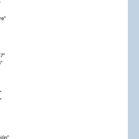
”
re”
67”
e”
”
”
ión”