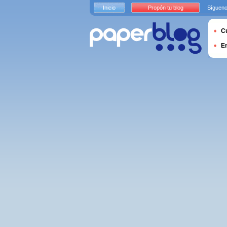
Inicio
Propón tu blog
Sígueno
Cu
E