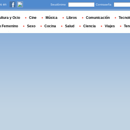
s en
Seudónimo
Contraseña
ltura y Ocio
Cine
Música
Libros
Comunicación
Tecnol
n Femenino
Sexo
Cocina
Salud
Ciencia
Viajes
Ten