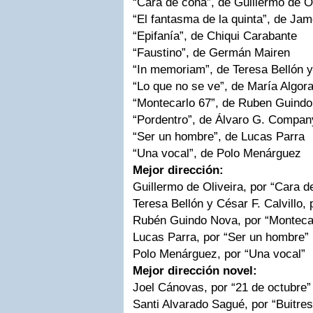
“Cara de cona”, de Guillermo de Ol
“El fantasma de la quinta”, de Jam
“Epifanía”, de Chiqui Carabante
“Faustino”, de Germán Mairen
“In memoriam”, de Teresa Bellón y 
“Lo que no se ve”, de María Algor
“Montecarlo 67”, de Ruben Guind
“Pordentro”, de Álvaro G. Compa
“Ser un hombre”, de Lucas Parra
“Una vocal”, de Polo Menárguez
Mejor dirección:
Guillermo de Oliveira, por “Cara d
Teresa Bellón y César F. Calvillo,
Rubén Guindo Nova, por “Monteca
Lucas Parra, por “Ser un hombre”
Polo Menárguez, por “Una vocal”
Mejor dirección novel:
Joel Cánovas, por “21 de octubre”
Santi Alvarado Sagué, por “Buitres