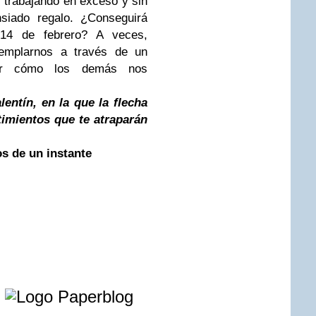
, trabajando en exceso y sin
nsiado regalo. ¿Conseguirá
 14 de febrero? A veces,
templarnos a través de un
der cómo los demás nos
entín, en la que la flecha
timientos que te atraparán
s de un instante
e