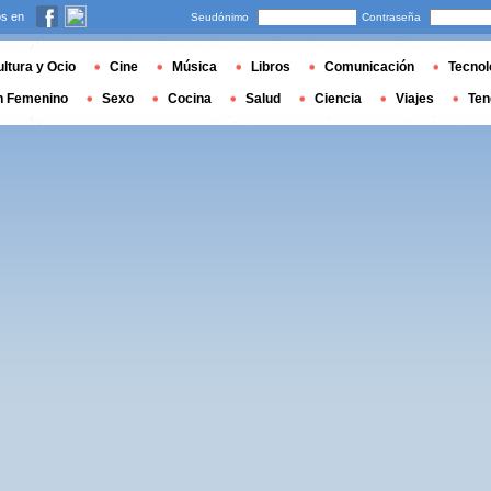
s en
Seudónimo
Contraseña
ltura y Ocio
Cine
Música
Libros
Comunicación
Tecnol
n Femenino
Sexo
Cocina
Salud
Ciencia
Viajes
Ten