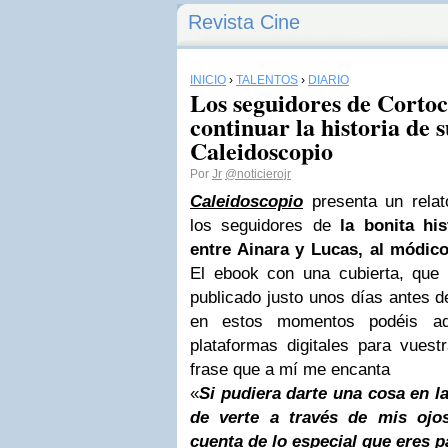
Revista Cine
INICIO
›
TALENTOS
›
DIARIO
Los seguidores de Cortoc
continuar la historia de 
Caleidoscopio
Por
Jr
@noticierojr
Caleidoscopio
presenta un relat
los seguidores de
la bonita hi
entre Ainara y Lucas, al módico
El ebook con una cubierta, que 
publicado justo unos días antes d
en estos momentos podéis adq
plataformas digitales para vues
frase que a mí me encanta
«
Si pudiera darte una cosa en la 
de verte a través de mis ojos
cuenta de lo especial que eres p