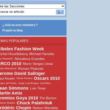
¿ Aún no eres miembro ?
Propón tu blog
EMAS POPULARES
ibeles Fashion Week
ichel Houellebecq
Michael Haneke
Almudena Grandes
ta Hayworth
RCO 2010
Mario Vargas Llosa
Roman Polanski
dro Almodóvar
erome David Salinger
Oscars 2010
aul Auster
Gloria Fuertes
seo del Prado
Jorge Luis Borges
Karl Marx
ean Simmons
Luis Tosar
artin Amis
remios Goya 2010
Tim Burton
Chuck Palahniuk
berto Bolaño
rédéric Chopin
Nelson Mandela