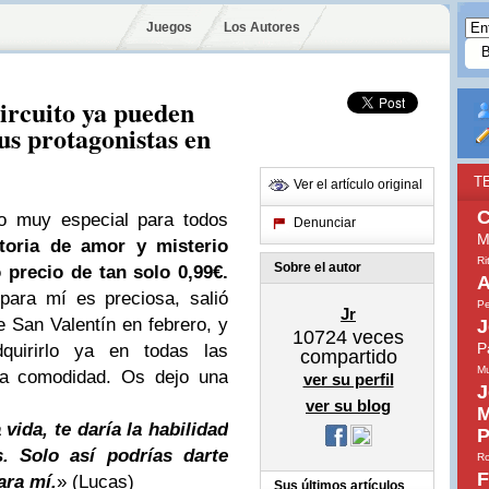
Juegos
Los Autores
ircuito ya pueden
sus protagonistas en
T
Ver el artículo original
C
o muy especial para todos
Denunciar
M
storia de amor y misterio
Ri
Sobre el autor
 precio de tan solo 0,99€.
A
para mí es preciosa,
salió
Pe
Jr
e San Valentín en febrero, y
J
10724
veces
P
uirirlo ya en todas las
compartido
Mu
tra comodidad. Os dejo una
ver su perfil
J
ver su blog
M
vida, te daría la habilidad
P
. Solo así podrías darte
Ro
F
ara mí.
» (Lucas)
Sus últimos artículos