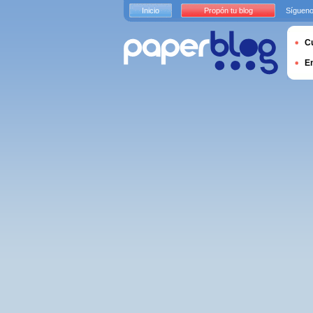
Inicio
Propón tu blog
Sígueno
Cu
E