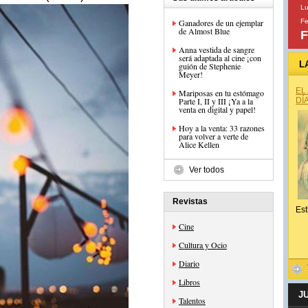
Lu
Ganadores de un ejemplar
Fe
de Almost Blue
F
Anna vestida de sangre
será adaptada al cine ¡con
L
guión de Stephenie
Meyer!
EL
Mariposas en tu estómago
Parte I, II y III ¡Ya a la
DÍ
venta en digital y papel!
Hoy a la venta: 33 razones
para volver a verte de
Alice Kellen
Ver todos
Revistas
Est
Cine
Cultura y Ocio
Diario
Libros
J
Talentos