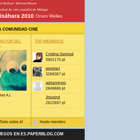
is Buñuel
Michael Moore
stival de cine español de Málaga
isáhara 2010
Orson Welles
A COMUNIDAD CINE
 AUTOR DEL
TOP MIEMBROS
A
Cristina Sanjosé
3902175 pt
sepelaci
3268367 pt
adrianreyes
2849686 pt
her A.l.
Jmusind
2622697 pt
Todo sobre él
Hazte miembro
UEGOS EN ES.PAPERBLOG.COM