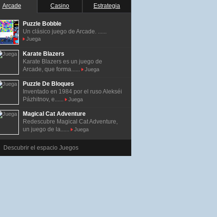
Arcade
Casino
Estrategia
Puzzle Bobble
Un clásico juego de Arcade. ......
Juega
Karate Blazers
Karate Blazers es un juego de
Arcade, que forma......
Juega
Puzzle De Bloques
Inventado en 1984 por el ruso Alekséi
Pázhitnov, e......
Juega
Magical Cat Adventure
Redescubre Magical Cat Adventure,
un juego de la......
Juega
Descubrir el espacio Juegos