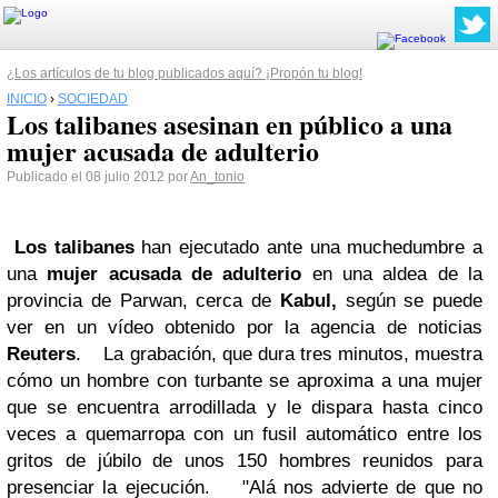
¿Los artículos de tu blog publicados aquí? ¡Propón tu blog!
INICIO
›
SOCIEDAD
Los talibanes asesinan en público a una
mujer acusada de adulterio
Publicado el 08 julio 2012 por
An_tonio
Los talibanes
han ejecutado ante una muchedumbre a
una
mujer acusada de adulterio
en una aldea de la
provincia de Parwan, cerca de
Kabul,
según se puede
ver en un vídeo obtenido por la agencia de noticias
Reuters
.
La grabación, que dura tres minutos, muestra
cómo un hombre con turbante se aproxima a una mujer
que se encuentra arrodillada y le dispara hasta cinco
veces a quemarropa con un fusil automático entre los
gritos de júbilo de unos 150 hombres reunidos para
presenciar la ejecución.
"Alá nos advierte de que no