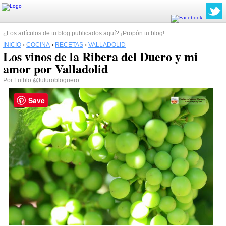
¿Los artículos de tu blog publicados aquí? ¡Propón tu blog!
INICIO
›
COCINA
›
RECETAS
›
VALLADOLID
Los vinos de la Ribera del Duero y mi
amor por Valladolid
Por
Futblo
@futurobloguero
Save