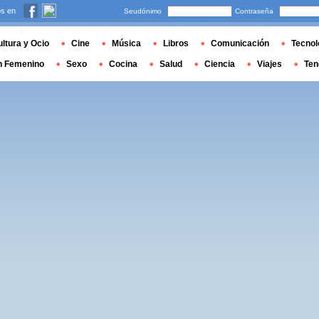
s en
Seudónimo
Contraseña
ltura y Ocio
Cine
Música
Libros
Comunicación
Tecnol
n Femenino
Sexo
Cocina
Salud
Ciencia
Viajes
Ten