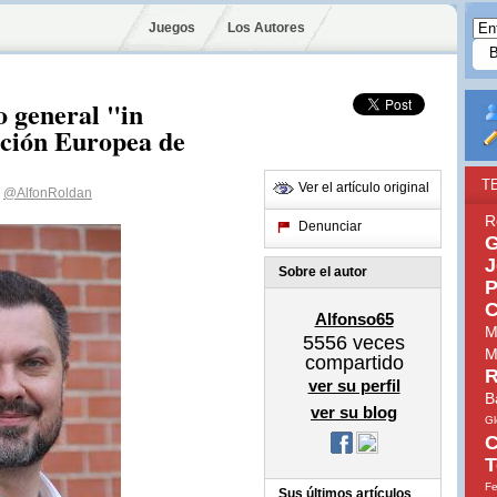
Juegos
Los Autores
o general "in
ación Europea de
T
Ver el artículo original
@AlfonRoldan
R
Denunciar
G
J
Sobre el autor
P
C
Alfonso65
M
5556
veces
M
compartido
R
ver su perfil
B
ver su blog
Gl
C
T
Fe
Sus últimos artículos