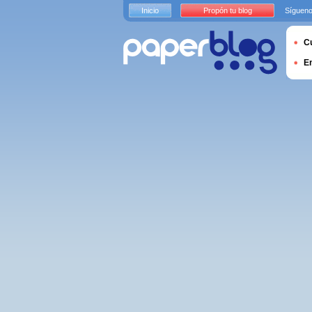
Inicio
Propón tu blog
Sígueno
Cu
E