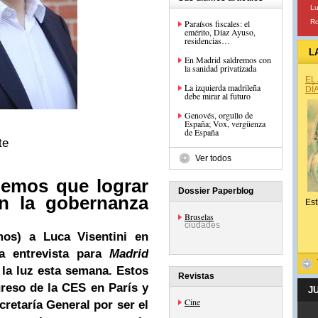
Lu
Paraísos fiscales: el
Ro
emérito, Díaz Ayuso,
residencias…
L
En Madrid saldremos con
la sanidad privatizada
EL
La izquierda madrileña
DÍ
debe mirar al futuro
Genovés, orgullo de
España; Vox, vergüenza
de España
te
Ver todos
nemos que lograr
Dossier Paperblog
en la gobernanza
Est
Bruselas
ciudades
os) a Luca Visentini en
a entrevista para
Madrid
la luz esta semana. Estos
Revistas
greso de la CES en París y
J
Cine
cretaría General por ser el