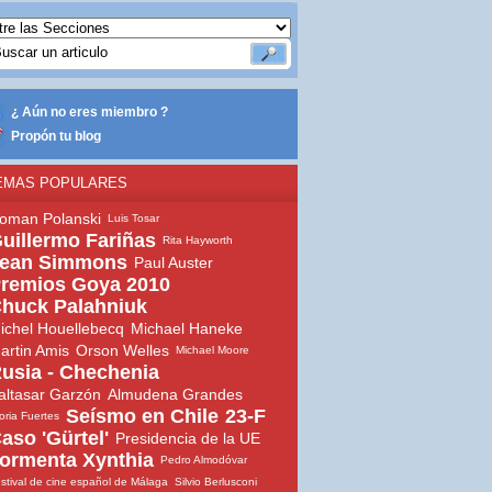
¿ Aún no eres miembro ?
Propón tu blog
EMAS POPULARES
oman Polanski
Luis Tosar
uillermo Fariñas
Rita Hayworth
ean Simmons
Paul Auster
remios Goya 2010
huck Palahniuk
ichel Houellebecq
Michael Haneke
artin Amis
Orson Welles
Michael Moore
usia - Chechenia
altasar Garzón
Almudena Grandes
Seísmo en Chile
23-F
oria Fuertes
aso 'Gürtel'
Presidencia de la UE
ormenta Xynthia
Pedro Almodóvar
stival de cine español de Málaga
Silvio Berlusconi