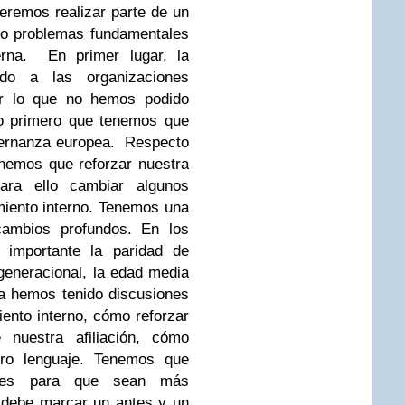
eremos realizar parte de un
do problemas fundamentales
erna. En primer lugar, la
do a las organizaciones
por lo que no hemos podido
Lo primero que tenemos que
obernanza europea. Respecto
enemos que reforzar nuestra
 para ello cambiar algunos
iento interno. Tenemos una
 cambios profundos. En los
 importante la paridad de
eneracional, la edad media
a hemos tenido discusiones
ento interno, cómo reforzar
e nuestra afiliación, cómo
tro lenguaje. Tenemos que
iones para que sean más
 debe marcar un antes y un