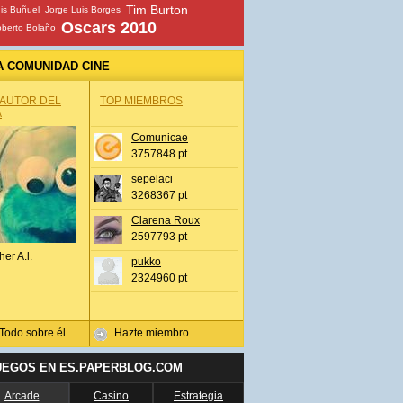
Tim Burton
is Buñuel
Jorge Luis Borges
Oscars 2010
berto Bolaño
A COMUNIDAD CINE
 AUTOR DEL
TOP MIEMBROS
A
Comunicae
3757848 pt
sepelaci
3268367 pt
Clarena Roux
2597793 pt
her A.l.
pukko
2324960 pt
Todo sobre él
Hazte miembro
UEGOS EN ES.PAPERBLOG.COM
Arcade
Casino
Estrategia