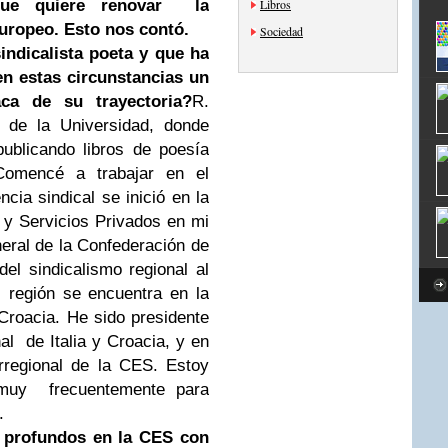
 que quiere renovar la
Libros
europeo. Esto nos contó.
Sociedad
indicalista poeta y que ha
en estas circunstancias un
aca de su trayectoria?
R.
e de la Universidad, donde
publicando libros de poesía
 Comencé a trabajar en el
cia sindical se inició en la
y Servicios Privados en mi
neral de la Confederación de
el sindicalismo regional al
 región se encuentra en la
 Croacia. He sido presidente
al de Italia y Croacia, y en
erregional de la CES. Estoy
 muy frecuentemente para
.
s profundos en la CES con