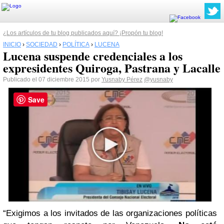
¿Los artículos de tu blog publicados aquí? ¡Propón tu blog!
INICIO
›
SOCIEDAD
›
POLÍTICA
›
LUCENA
Lucena suspende credenciales a los
expresidentes Quiroga, Pastrana y Lacalle
Publicado el 07 diciembre 2015 por
Yusnaby Pérez
@yusnaby
Save
“Exigimos a los invitados de las organizaciones políticas