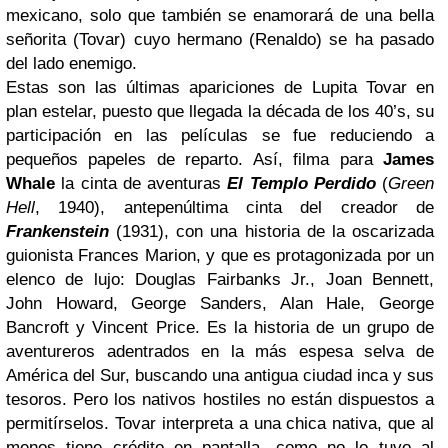
mexicano, solo que también se enamorará de una bella
señorita (Tovar) cuyo hermano (Renaldo) se ha pasado
del lado enemigo.
Estas son las últimas apariciones de Lupita Tovar en
plan estelar, puesto que llegada la década de los 40’s, su
participación en las películas se fue reduciendo a
pequeños papeles de reparto. Así, filma para
James
Whale
la cinta de aventuras
El Templo Perdido
(
Green
Hell
, 1940), antepenúltima cinta del creador de
Frankenstein
(1931), con una historia de la oscarizada
guionista Frances Marion, y que es protagonizada por un
elenco de lujo: Douglas Fairbanks Jr., Joan Bennett,
John Howard, George Sanders, Alan Hale, George
Bancroft y Vincent Price. Es la historia de un grupo de
aventureros adentrados en la más espesa selva de
América del Sur, buscando una antigua ciudad inca y sus
tesoros. Pero los nativos hostiles no están dispuestos a
permitírselos. Tovar interpreta a una chica nativa, que al
menos tiene crédito en pantalla, como no lo tuvo al