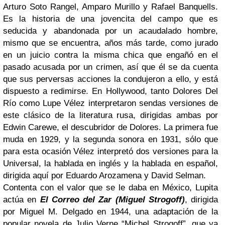
Arturo Soto Rangel, Amparo Murillo y Rafael Banquells.
Es la historia de una jovencita del campo que es
seducida y abandonada por un acaudalado hombre,
mismo que se encuentra, años más tarde, como jurado
en un juicio contra la misma chica que engañó en el
pasado acusada por un crimen, así que él se da cuenta
que sus perversas acciones la condujeron a ello, y está
dispuesto a redimirse. En Hollywood, tanto Dolores Del
Río como Lupe Vélez interpretaron sendas versiones de
este clásico de la literatura rusa, dirigidas ambas por
Edwin Carewe, el descubridor de Dolores. La primera fue
muda en 1929, y la segunda sonora en 1931, sólo que
para esta ocasión Vélez interpretó dos versiones para la
Universal, la hablada en inglés y la hablada en español,
dirigida aquí por Eduardo Arozamena y David Selman.
Contenta con el valor que se le daba en México, Lupita
actúa en
El Correo
del Zar
(Miguel Strogoff)
, dirigida
por Miguel M. Delgado en 1944, una adaptación de la
popular novela de Julio Verne “Michel Strogoff”, que ya