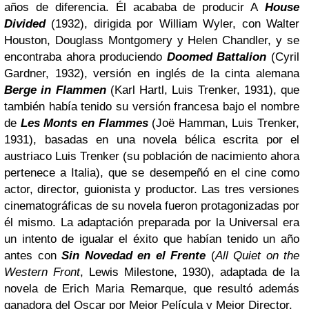
años de diferencia. Él acababa de producir A
House
Divided
(1932), dirigida por William Wyler, con Walter
Houston, Douglass Montgomery y Helen Chandler, y se
encontraba ahora produciendo
Doomed Battalion
(Cyril
Gardner, 1932), versión en inglés de la cinta alemana
Berge in Flammen
(Karl Hartl, Luis Trenker, 1931), que
también había tenido su versión francesa bajo el nombre
de
Les Monts en Flammes
(Joë Hamman, Luis Trenker,
1931), basadas en una novela bélica escrita por el
austriaco Luis Trenker (su población de nacimiento ahora
pertenece a Italia), que se desempeñó en el cine como
actor, director, guionista y productor. Las tres versiones
cinematográficas de su novela fueron protagonizadas por
él mismo. La adaptación preparada por la Universal era
un intento de igualar el éxito que habían tenido un año
antes con
Sin Novedad en el Frente
(
All Quiet on the
Western Front
, Lewis Milestone, 1930), adaptada de la
novela de Erich Maria Remarque, que resultó además
ganadora del Oscar por Mejor Película y Mejor Director.