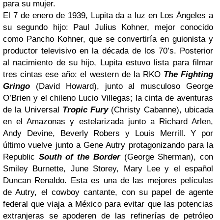
para su mujer.
El 7 de enero de 1939, Lupita da a luz en Los Ángeles a
su segundo hijo: Paul Julius Kohner, mejor conocido
como Pancho Kohner, que se convertiría en guionista y
productor televisivo en la década de los 70’s. Posterior
al nacimiento de su hijo, Lupita estuvo lista para filmar
tres cintas ese año: el western de la RKO
The Fighting
Gringo
(David Howard), junto al musculoso George
O’Brien y el chileno Lucio Villegas; la cinta de aventuras
de la Universal
Tropic Fury
(Christy Cabanne), ubicada
en el Amazonas y estelarizada junto a Richard Arlen,
Andy Devine, Beverly Robers y Louis Merrill. Y por
último vuelve junto a Gene Autry protagonizando para la
Republic
South of the Border
(George Sherman), con
Smiley Burnette, June Storey, Mary Lee y el español
Duncan Renaldo. Esta es una de las mejores películas
de Autry, el cowboy cantante, con su papel de agente
federal que viaja a México para evitar que las potencias
extranjeras se apoderen de las refinerías de petróleo