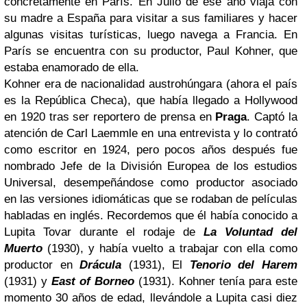
concretamente en París. En Julio de ese año viaja con
su madre a España para visitar a sus familiares y hacer
algunas visitas turísticas, luego navega a Francia. En
París se encuentra con su productor, Paul Kohner, que
estaba enamorado de ella.
Kohner era de nacionalidad austrohúngara (ahora el país
es la República Checa), que había llegado a Hollywood
en 1920 tras ser reportero de prensa en
Praga
. Captó la
atención de Carl Laemmle en una entrevista y lo contrató
como escritor en 1924, pero pocos años después fue
nombrado Jefe de la División Europea de los estudios
Universal, desempeñándose como productor asociado
en las versiones idiomáticas que se rodaban de películas
habladas en inglés. Recordemos que él había conocido a
Lupita Tovar durante el rodaje de
La Voluntad del
Muerto
(1930), y había vuelto a trabajar con ella como
productor en
Drácula
(1931), El
Tenorio del Harem
(1931) y
East of Borneo
(1931). Kohner tenía para este
momento 30 años de edad, llevándole a Lupita casi diez