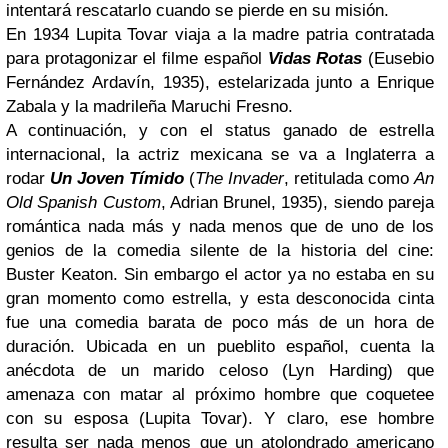
intentará rescatarlo cuando se pierde en su misión.
En 1934 Lupita Tovar viaja a la madre patria contratada
para protagonizar el filme español
Vidas Rotas
(Eusebio
Fernández Ardavín, 1935), estelarizada junto a Enrique
Zabala y la madrileña Maruchi Fresno.
A continuación, y con el status ganado de estrella
internacional, la actriz mexicana se va a Inglaterra a
rodar
Un Joven Tímido
(
The Invader
, retitulada como
An
Old Spanish Custom
, Adrian Brunel, 1935), siendo pareja
romántica nada más y nada menos que de uno de los
genios de la comedia silente de la historia del cine:
Buster Keaton. Sin embargo el actor ya no estaba en su
gran momento como estrella, y esta desconocida cinta
fue una comedia barata de poco más de un hora de
duración. Ubicada en un pueblito español, cuenta la
anécdota de un marido celoso (Lyn Harding) que
amenaza con matar al próximo hombre que coquetee
con su esposa (Lupita Tovar). Y claro, ese hombre
resulta ser nada menos que un atolondrado americano