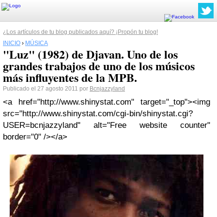
¿Los artículos de tu blog publicados aquí? ¡Propón tu blog!
INICIO
›
MÚSICA
"Luz" (1982) de Djavan. Uno de los
grandes trabajos de uno de los músicos
más influyentes de la MPB.
Publicado el 27 agosto 2011 por
Bcnjazzyland
<a href="http://www.shinystat.com" target="_top"><img
src="http://www.shinystat.com/cgi-bin/shinystat.cgi?
USER=bcnjazzyland" alt="Free website counter"
border="0" /></a>