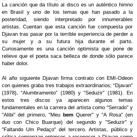
La canción que da título al disco es un auténtico himno
en
Brasil
y uno de los temas que han pasado a la
posteridad, siendo interpretado por innumerables
artistas. Cuentan que esta canción fue compuesta por
Djavan
tras pasar por la terrible experiencia de perder a
su mujer y a su futura hija durante el parto.
Curiosamente es una canción optimista que pone de
relieve que el poeta saca belleza de donde sólo parece
haber dolor.
Al año siguiente
Djavan
firma contrato con
EMI-Odeon
con quienes graba tres trabajos extraordinarios;
“Djavan”
(1978),
“Alumbramento”
(1980) y
“Seduzir”
(1981). En
estos tres discos ya aparecen algunos temas
fundamentales en la carrera del artista como
"Serrado" y
"Alibi"
del primero,
"Meu
bem
Querer"
y
"A Rosa"
(en
duo con
Chico Buarque
) del segundo y
"Seduzir"
y
"Falta
ndo Um Pedaço"
del tercero. Artistas, público y
crítica comienzan entonces a reconocer a
Djavan
como