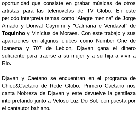
oportunidad que consiste en grabar músicas de otros
artistas par
a las telenovelas de
TV Globo
. En este
periodo interpreta temas como
“Alegre menina”
de
Jorge
Amado y Dorival Caymmi
y
“Calmaria e Vendaval”
de
Toquinho
y Vinícius de Moraes
. Con este trabajo y sus
apariciones en algunos clubes como
Number One de
Ipanema
y
707 de Leblon
,
Djavan
gana el dinero
suficiente para traerse a su mujer y a s
u hija a vivir a
Rio.
Djavan y Caetano se encuentran en el programa de
Chico&Caetano de Rede Globo. Primero Caetano nos
canta Nobreza de Djavan y este devuelve la gentileza
interpretando junto a Veloso Luz Do Sol, compuesta por
el cantautor bahiano.