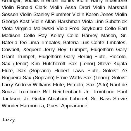
Arranger, Vocals
Brenton Banks
Violin
Harry Bluestone
Violin
Ronald Clark
Violin
Assa Drori
Violin
Marshall
Sosson
Violin
Stanley Plummer
Violin
Karen Jones
Violin
George Kast
Violin
Allan Harshman
Viola
Linn Subotnick
Viola
Virginia Majewski
Viola
Fred Seykoura
Cello
Earl
Madison
Cello
Ray Kelley
Cello
Harvey Mason, Sr.
Bateria
Teo Lima
Timbales, Bateria
Luis Conte
Timbales,
Cowbell, Xequere
Jerry Hey
Trumpet, Flugelhorn
Gary
Grant
Trumpet, Flugelhorn
Gary Herbig
Flute, Piccolo,
Sax (Tenor)
Kim Hutchcroft
Sax (Tenor)
Steve Kujala
Flute, Sax (Soprano)
Hubert Laws
Flute, Soloist
Ze
Nogueira
Sax (Soprano)
Ernie Watts
Sax (Tenor), Soloist
Larry Andrew Williams
Flute, Piccolo, Sax (Alto)
Raul de
Souza
Trombone
Bill Reichenbach Jr.
Trombone
Paul
Jackson, Jr.
Guitar
Abraham Laboriel, Sr.
Bass
Stevie
Wonder
Harmonica, Guest Appearance
Jazzy