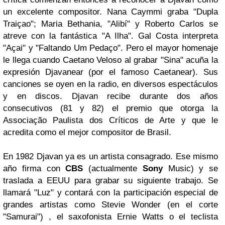
un excelente compositor.
Nana Caymm
i
graba
"Dupla
Traiçao"
;
Maria Bethania, "Alibí"
y
Roberto Carlos
se
atreve con la fantástica
"A Ilha"
.
Gal Costa
interpreta
"Açai"
y "
Faltando Um Pedaço"
. Pero el mayor homenaje
le llega cuando
Caetano Veloso
al grabar
"Sina"
acuña la
expresión
Djavanear
(por el famoso
Caetanear
). Sus
canciones se oyen en la radio, en diversos espectáculos
y en discos.
Djavan
recibe durante dos años
consecutivos (81 y 82) el premio que otorga la
Associação Paulista dos Críticos de Arte
y que le
acredita como el mejor compositor de
Brasil
.
En 1982
Djavan
ya es un artista consagrado. Ese mismo
año firma con
CBS
(actualmente
Sony
Music
) y se
traslada a
EEUU
para grabar su siguiente trabajo. Se
llamará
"Luz"
y contará con la participación especial de
grandes artistas como
Stevie Wonder
(en el corte
"Samurai"
) , el saxofonista
Ernie Watts
o el teclista