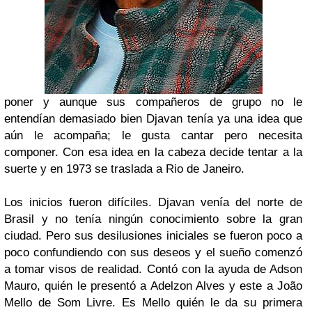
poner y aunque sus compañeros de grupo no le
e
ntendían demasiado bien
Djavan
tenía y
a una idea que
aún le acompaña; le gusta cantar pero
necesita
componer. Con esa idea en la cabeza decide tentar a la
suerte y en 1973 se traslada a
Rio de Janeiro
.
Los inicios fueron difíciles.
Djavan
venía del norte de
Brasil
y no tenía ningún conocimiento sobre la gran
ciudad. Pero sus desilusiones iniciales se fueron poco a
poco confundiendo con sus deseos y el sueño comenzó
a tomar visos de realidad. Contó con la ayuda de
Adson
Mauro
, quién le presentó a
Adelzon Alves
y este a
João
Mello de Som Livre
. Es
Mello
quién le da su primera