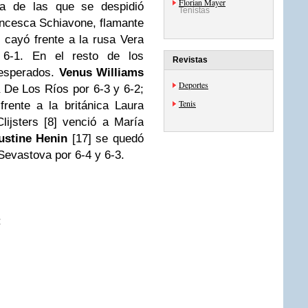
Florian Mayer
na de las que se despidió
Tenistas
ancesca Schiavone, flamante
cayó frente a la rusa Vera
 6-1. En el resto de los
Revistas
nesperados.
Venus Williams
Deportes
 De Los Ríos por 6-3 y 6-2;
Tenis
rente a la británica Laura
ijsters [8] venció a María
ustine Henin
[17] se quedó
 Sevastova por 6-4 y 6-3.
: