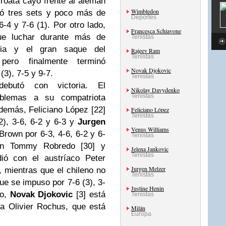
croata cayó frente al alemán
Wimbledon
tó tres sets y poco más de
Deportes
-4 y 7-6 (1). Por otro lado,
Francesca Schiavone
e luchar durante más de
Tenistas
cia y el gran saque del
Rajeev Ram
Tenistas
pero finalmente terminó
Novak Djokovic
(3), 7-5 y 9-7.
Tenistas
ebutó con victoria. El
Nikolay Davydenko
Tenistas
oblemas a su compatriota
demás, Feliciano López [22]
Feliciano López
Tenistas
2), 3-6, 6-2 y 6-3 y
Jurgen
Venus Williams
Brown por 6-3, 4-6, 6-2 y 6-
Tenistas
ron Tommy Robredo [30] y
Jelena Jankovic
Tenistas
ió con el austríaco Peter
Jurgen Melzer
, mientras que el chileno no
Tenistas
que se impuso por 7-6 (3), 3-
Justine Henin
to,
Novak Djokovic
[3] está
Tenistas
ga Olivier Rochus, que está
Milán
Europa