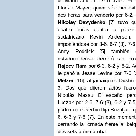
de Marin Cilic, 11º sembrado. El 
Florian Mayer, quien sólo necesi
dos horas para vencerlo por 6-2, 6
Nikolay Davydenko
[7] tuvo qu
cuatro horas contra la poten
sudafricano Kevin Anderson, 
imponiéndose por 3-6, 6-7 (3), 7-6 
Andy Roddick [5] también d
estadounidense derrotó sin pr
Rajeev Ram
por 6-3, 6-2 y 6-2. A
le ganó a Jesse Levine por 7-6 (
Melzer
[16], al jamaiquino Dustin 
3. Dos que dijeron adiós fue
Nicolás Massu. El español perd
Luczak por 2-6, 7-6 (3), 6-2 y 7-5
pudo con el serbio Ilija Bozoljac, 
6, 6-3 y 7-6 (7). En este momen
cerrando la jornada frente al bel
dos sets a uno arriba.