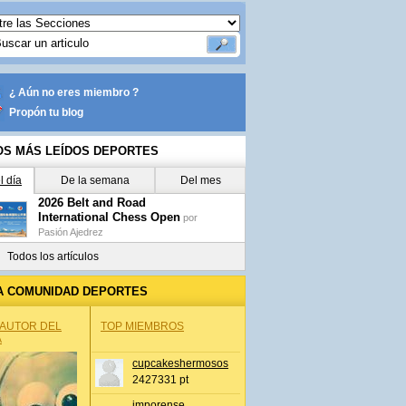
¿ Aún no eres miembro ?
Propón tu blog
OS MÁS LEÍDOS DEPORTES
l día
De la semana
Del mes
2026 Belt and Road
International Chess Open
por
Pasión Ajedrez
Todos los artículos
A COMUNIDAD DEPORTES
 AUTOR DEL
TOP MIEMBROS
A
cupcakeshermosos
2427331 pt
jmporense