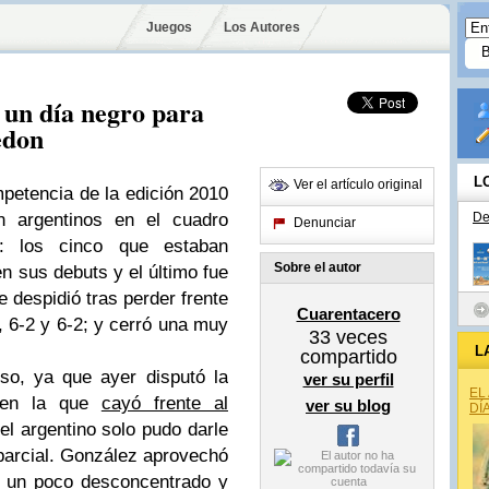
Juegos
Los Autores
un día negro para
edon
L
Ver el artículo original
petencia de la edición 2010
argentinos en el cuadro
De
Denunciar
no: los cinco que estaban
Sobre el autor
n sus debuts y el último fue
 despidió tras perder frente
Cuarentacero
, 6-2 y 6-2; y cerró una muy
33
veces
L
compartido
so, ya que ayer disputó la
ver su perfil
EL
, en la que
cayó frente al
ver su blog
DÍ
 el argentino solo pudo darle
r parcial. González aprovechó
o un poco desconcentrado y