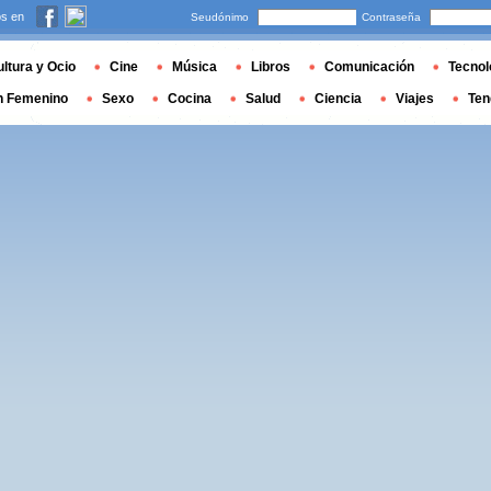
s en
Seudónimo
Contraseña
ltura y Ocio
Cine
Música
Libros
Comunicación
Tecnol
n Femenino
Sexo
Cocina
Salud
Ciencia
Viajes
Ten