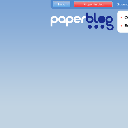
Inicio
Propón tu blog
Sígueno
Cu
E