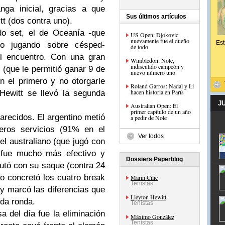
nga inicial, gracias a que
Sus últimos artículos
t (dos contra uno).
do set, el de Oceanía -que
US Open: Djokovic
nuevamente fue el dueño
Est
o jugando sobre césped-
de todo
el encuentro. Con una gran
Wimbledon: Nole,
indiscutido campeón y
(que le permitió ganar 9 de
nuevo número uno
n el primero y no otorgarle
Roland Garros: Nadal y Li
hacen historia en París
Hewitt se llevó la segunda
J
Australian Open: El
primer capítulo de un año
arecidos. El argentino metió
a pedir de Nole
eros servicios (91% en el
Ver todos
el australiano (que jugó con
) fue mucho más efectivo y
Dossiers Paperblog
utó con su saque (contra 24
no concretó los cuatro
break
Marin Cilic
Tenistas
y marcó las diferencias que
Lleyton Hewitt
nda ronda.
Tenistas
a del día fue la eliminación
Máximo González
Tenistas