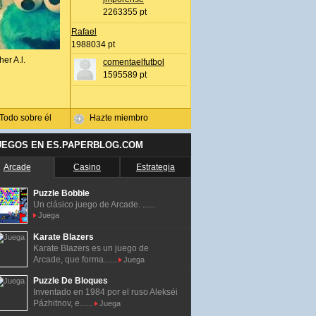
2263355 pt
Rafael
1988034 pt
her A.l.
comentaelfutbol
1595589 pt
Todo sobre él
Hazte miembro
UEGOS EN ES.PAPERBLOG.COM
Arcade
Casino
Estrategia
Puzzle Bobble
Un clásico juego de Arcade. ......
Juega
Karate Blazers
Karate Blazers es un juego de
Arcade, que forma......
Juega
Puzzle De Bloques
Inventado en 1984 por el ruso Alekséi
Pázhitnov, e......
Juega