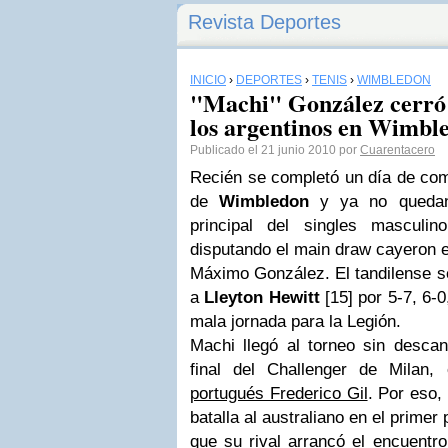
Revista Deportes
INICIO
›
DEPORTES
›
TENIS
›
WIMBLEDON
"Machi" González cerró 
los argentinos en Wimbl
Publicado el 21 junio 2010 por
Cuarentacero
Recién se completó un día de com
de
Wimbledon
y ya no quedan 
principal del singles masculi
disputando el
main draw
cayeron e
Máximo González. El tandilense se
a
Lleyton Hewitt
[15] por 5-7, 6-0
mala jornada para la
Legión
.
Machi
llegó al torneo sin descan
final del Challenger de Milan
portugués Frederico Gil
. Por eso,
batalla al australiano en el prime
que su rival arrancó el encuentr