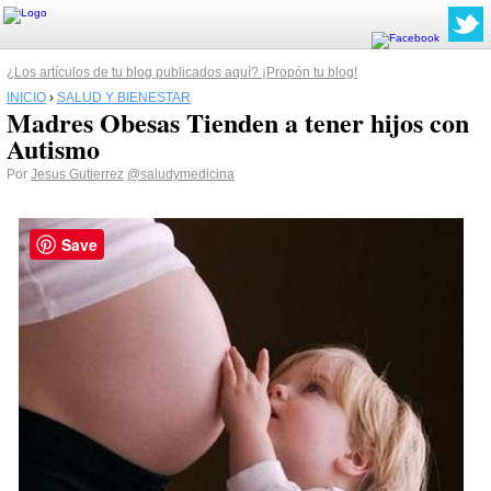
¿Los artículos de tu blog publicados aquí? ¡Propón tu blog!
INICIO
›
SALUD Y BIENESTAR
Madres Obesas Tienden a tener hijos con
Autismo
Por
Jesus Gutierrez
@saludymedicina
Save