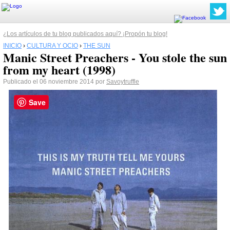
¿Los artículos de tu blog publicados aquí? ¡Propón tu blog!
INICIO
›
CULTURA Y OCIO
›
THE SUN
Manic Street Preachers - You stole the sun
from my heart (1998)
Publicado el 06 noviembre 2014 por
Savoytruffle
Save