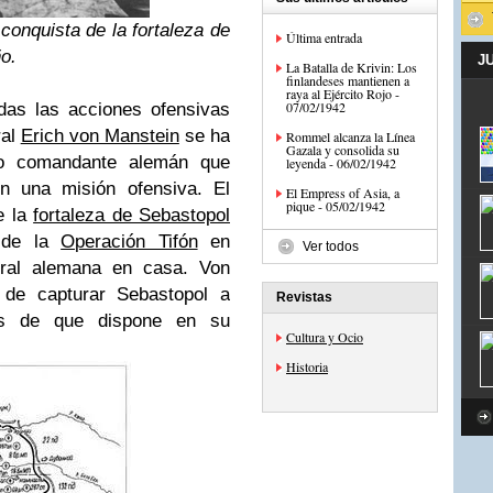
conquista de la fortaleza de
Última entrada
o.
J
La Batalla de Krivin: Los
finlandeses mantienen a
raya al Ejército Rojo -
07/02/1942
das las acciones ofensivas
ral
Erich von Manstein
se ha
Rommel alcanza la Línea
Gazala y consolida su
co comandante alemán que
leyenda - 06/02/1942
n una misión ofensiva. El
El Empress of Asia, a
pique - 05/02/1942
e la
fortaleza de Sebastopol
 de la
Operación Tifón
en
Ver todos
ral alemana en casa. Von
 de capturar Sebastopol a
Revistas
as de que dispone en su
Cultura y Ocio
Historia