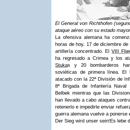
El General von Richthofen (segund
ataque aéreo
con su estado mayor
La ofensiva alemana ha comenza
horas de hoy, 17 de diciembre de
artillería concentrado. El
VIII Fli
ha regresado a Crimea y los a
Stuka
s y 20 bombarderos han 
soviéticas de primera línea. E
atacado con la 22ª División de In
8ª Brigada de Infantería Naval 
Belbek mientras que las Division
han llevado a cabo ataques contra 
retenerlo e impedirle enviar refue
guerra alemana vuelve a ponerse 
Der Sieg wird unser sein!Es lebe 