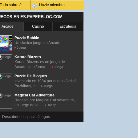
Todo sobre él
Hazte miembro
UEGOS EN ES.PAPERBLOG.COM
Arcade
Casino
Estrategia
Puzzle Bobble
Un clásico juego de Arcade. ......
Juega
Karate Blazers
Karate Blazers es un juego de
Arcade, que forma......
Juega
Puzzle De Bloques
Inventado en 1984 por el ruso Alekséi
Pázhitnov, e......
Juega
Magical Cat Adventure
Redescubre Magical Cat Adventure,
un juego de la......
Juega
Descubrir el espacio Juegos