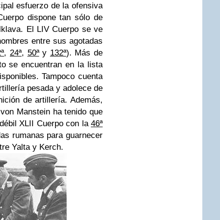
cipal esfuerzo de la ofensiva
Cuerpo dispone tan sólo de
lklava. El LIV Cuerpo se ve
hombres entre sus agotadas
2ª
,
24ª
,
50ª
y
132ª
). Más de
o se encuentran en la lista
isponibles. Tampoco cuenta
tillería pesada y adolece de
ión de artillería. Además,
 von Manstein ha tenido que
 débil XLII Cuerpo con la
46ª
das rumanas para guarnecer
tre Yalta y Kerch.