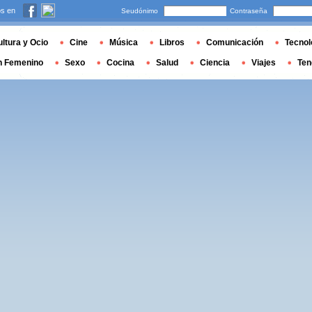
s en
Seudónimo
Contraseña
ltura y Ocio
Cine
Música
Libros
Comunicación
Tecnol
n Femenino
Sexo
Cocina
Salud
Ciencia
Viajes
Ten