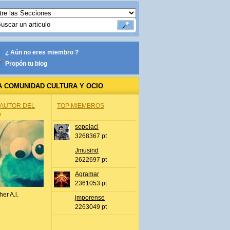
¿ Aún no eres miembro ?
Propón tu blog
A COMUNIDAD CULTURA Y OCIO
 AUTOR DEL
TOP MIEMBROS
A
sepelaci
3268367 pt
Jmusind
2622697 pt
Agramar
2361053 pt
her A.l.
jmporense
2263049 pt