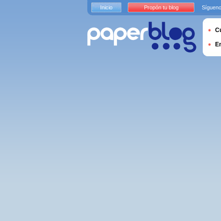
Inicio
Propón tu blog
Sígueno
Cu
E