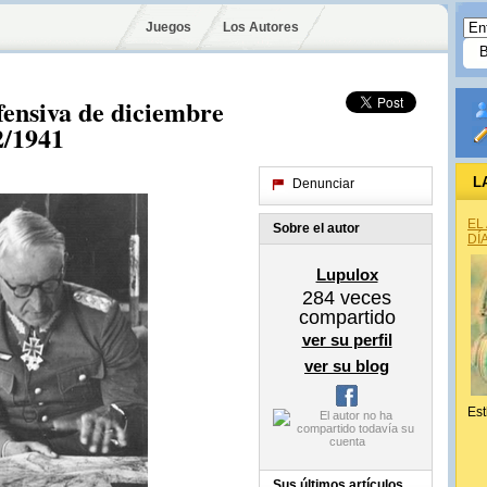
Juegos
Los Autores
fensiva de diciembre
2/1941
L
Denunciar
EL
Sobre el autor
DÍ
Lupulox
284
veces
compartido
ver su perfil
ver su blog
Est
Sus últimos artículos