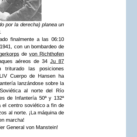
o por la derecha) planea un
.
do finalmente a las 06:10
 1941, con un bombardeo de
egerkorps
de
von Richthofen
taques aéreos de 34
Ju 87
triturado las posiciones
l LIV Cuerpo de Hansen ha
fantería lanzándose sobre la
Soviética al norte del Río
es de Infantería 50ª y 132ª
el centro soviético a fin de
rzos al norte. ¡La máquina de
en marcha!
der General von Manstein!