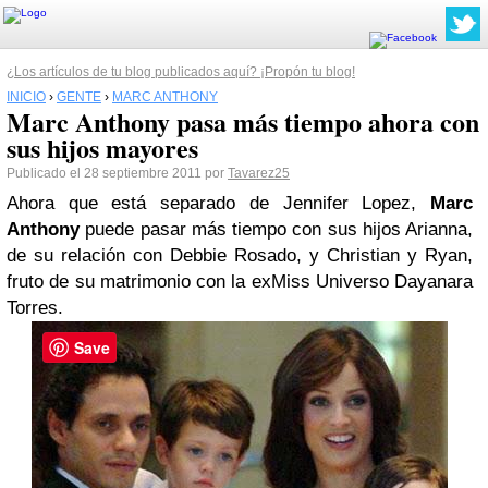
¿Los artículos de tu blog publicados aquí? ¡Propón tu blog!
INICIO
›
GENTE
›
MARC ANTHONY
Marc Anthony pasa más tiempo ahora con
sus hijos mayores
Publicado el 28 septiembre 2011 por
Tavarez25
Ahora que está separado de Jennifer Lopez,
Marc
Anthony
puede pasar más tiempo con sus hijos Arianna,
de su relación con Debbie Rosado, y Christian y Ryan,
fruto de su matrimonio con la exMiss Universo Dayanara
Torres.
Save