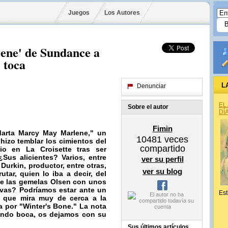
Juegos
Los Autores
ne' de Sundance a
 toca
L
Denunciar
EL
Sobre el autor
DÍ
Fimin
arta Marcy May Marlene,"
un
10481
veces
 hizo temblar los cimientos del
compartido
io en La Croisette tras ser
¿Sus alicientes?
Varios, entre
ver su perfil
 Durkin
, productor, entre otras,
ver su blog
utar, quien lo iba a decir, del
 de las gemelas Olsen con unos
ivas?
Podríamos estar ante un
Est
i que mira muy de cerca a la
a por "Winter's Bone." La nota
riendo boca, os dejamos con su
Sus últimos artículos