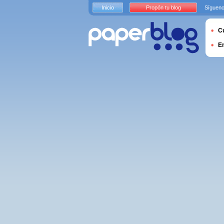
Inicio
Propón tu blog
Sígueno
Cu
E