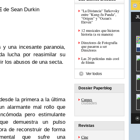
E
de Sean Durkin
"La Distancia" Tarkovsky
entre "Kung-fu Panda",
J
"Origen" y "Ocean's
Eleven"
12 musicales que hicieron
historia (a su manera)
Directores de Fotografía
que pasaron a ser
 y una incesante paranoia,
Directores
da lucha por reasimilar su
Las 20 películas más cool
rir los abusos de una secta.
de filmin
Ver todos
Dossier Paperblog
desde la primera a la última
Cannes
ciudades
un alarmante mal rollo que
 incómoda pero estimulante
que demuestra un pulso
Revistas
ora de reconstruir de forma
o mental que sufre una
Cine