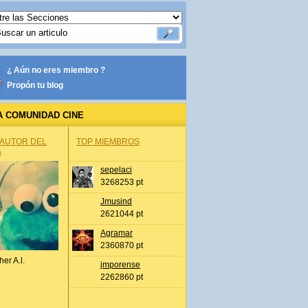
¿ Aún no eres miembro ?
Propón tu blog
A COMUNIDAD CINE
 AUTOR DEL
TOP MIEMBROS
A
sepelaci
3268253 pt
Jmusind
2621044 pt
Agramar
2360870 pt
her A.l.
jmporense
2262860 pt