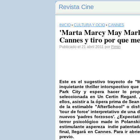
Revista Cine
INICIO
›
CULTURA Y OCIO
›
CANNES
'Marta Marcy May Marle
Cannes y tiro por que me
Publicado el 21 abril 2011 por
Fimin
Este es el sugestivo trayecto de
"M
inquietante thriller intorspectivo que
Park City y espera hacer lo prop
seleccionada en Un Certin Regard.
ellos, asistir a la ópera prima de
Sean
de la estimable "AfterSchool" o disfr
'tour de force' interpretativo de una
nuevos 'padres forzosos'.
¿Expectat
terror psicológico made in Polansk
estimulante aspereza indie patentad
final, llegará en
Cannes
. Para ir ab
previo.