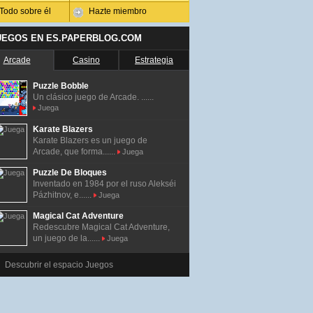
Todo sobre él
Hazte miembro
UEGOS EN ES.PAPERBLOG.COM
Arcade
Casino
Estrategia
Puzzle Bobble
Un clásico juego de Arcade. ......
Juega
Karate Blazers
Karate Blazers es un juego de
Arcade, que forma......
Juega
Puzzle De Bloques
Inventado en 1984 por el ruso Alekséi
Pázhitnov, e......
Juega
Magical Cat Adventure
Redescubre Magical Cat Adventure,
un juego de la......
Juega
Descubrir el espacio Juegos