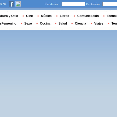
s en
Seudónimo
Contraseña
ltura y Ocio
Cine
Música
Libros
Comunicación
Tecnol
n Femenino
Sexo
Cocina
Salud
Ciencia
Viajes
Ten