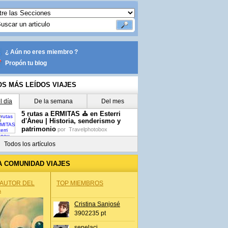
¿ Aún no eres miembro ?
Propón tu blog
OS MÁS LEÍDOS VIAJES
l día
De la semana
Del mes
5 rutas a ERMITAS ⛪ en Esterri
d'Àneu | Historia, senderismo y
patrimonio
por
Travelphotobox
Todos los artículos
A COMUNIDAD VIAJES
 AUTOR DEL
TOP MIEMBROS
A
Cristina Sanjosé
3902235 pt
sepelaci