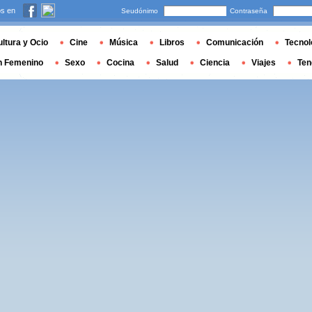
s en
Seudónimo
Contraseña
ltura y Ocio
Cine
Música
Libros
Comunicación
Tecnol
n Femenino
Sexo
Cocina
Salud
Ciencia
Viajes
Ten