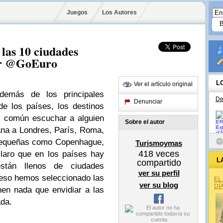
Juegos
Los Autores
 las 10 ciudades
por @GoEuro
L
Ver el artículo original
demás de los principales
De
Denunciar
e los países, los destinos
y común escuchar a alguien
Sobre el autor
ana a Londres, París, Roma,
pequeñas como Copenhague,
Turismoymas
418
veces
laro que en los países hay
L
compartido
stán llenos de ciudades
ver su perfil
 eso hemos seleccionado las
EL
ver su blog
DÍ
en nada que envidiar a las
ada.