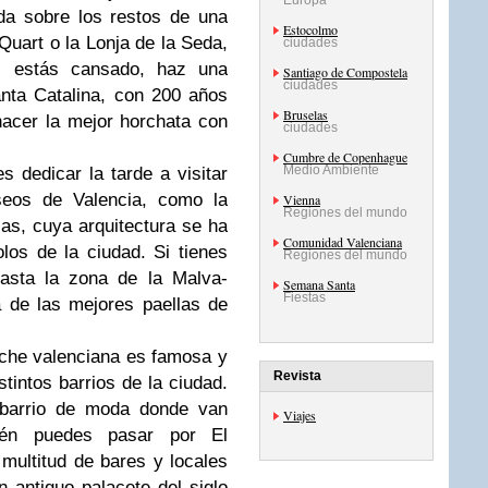
Europa
uida sobre los restos de una
Estocolmo
Quart o la Lonja de la Seda,
ciudades
Si estás cansado, haz una
Santiago de Compostela
ciudades
nta Catalina, con 200 años
Bruselas
hacer la mejor horchata con
ciudades
Cumbre de Copenhague
Medio Ambiente
 dedicar la tarde a visitar
eos de Valencia, como la
Vienna
Regiones del mundo
ias, cuya arquitectura se ha
Comunidad Valenciana
los de la ciudad. Si tienes
Regiones del mundo
asta la zona de la Malva-
Semana Santa
Fiestas
 de las mejores paellas de
che valenciana es famosa y
Revista
stintos barrios de la ciudad.
 barrio de moda donde van
Viajes
bién puedes pasar por El
multitud de bares y locales
 antiguo palacete del siglo