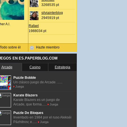
3268535 pt
silviainterblog
2945919 pt
her A.l.
Rafael
1988034 pt
Todo sobre él
Hazte miembro
UEGOS EN ES.PAPERBLOG.COM
Arcade
Casino
Estrategia
Puzzle Bobble
Un clásico juego de Arcade. ......
Juega
Karate Blazers
Karate Blazers es un juego de
Arcade, que forma......
Juega
Puzzle De Bloques
Inventado en 1984 por el ruso Alekséi
Pázhitnov, e......
Juega