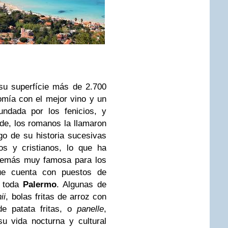
 su superfície más de 2.700
nomía con el mejor vino y un
undada por los fenicios, y
de, los romanos la llamaron
rgo de su historia sucesivas
s y cristianos, lo que ha
además muy famosa para los
ue cuenta con puestos de
r toda
Palermo
. Algunas de
ii
, bolas fritas de arroz con
de patata fritas, o
panelle
,
u vida nocturna y cultural