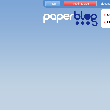
Inicio
Propón tu blog
Sígueno
Cu
E