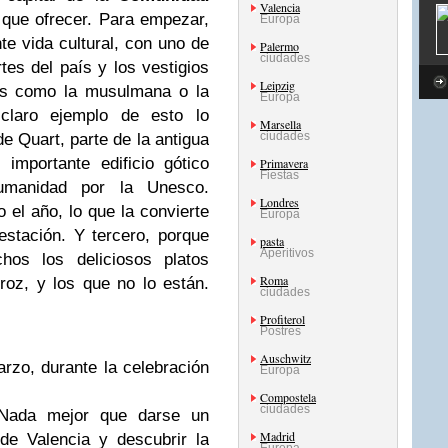
Valencia
que ofrecer. Para empezar,
Europa
e vida cultural, con uno de
Palermo
ciudades
es del país y los vestigios
Leipzig
ras como la musulmana o la
Europa
 claro ejemplo de esto lo
Marsella
ciudades
e Quart, parte de la antigua
importante edificio gótico
Primavera
Fiestas
umanidad por la Unesco.
Londres
 el año, lo que la convierte
Europa
estación. Y tercero, porque
pasta
Aperitivos
os los deliciosos platos
Roma
oz, y los que no lo están.
ciudades
Profiterol
Postres
Auschwitz
zo, durante la celebración
Europa
Compostela
ciudades
ada mejor que darse un
Madrid
 de Valencia y descubrir la