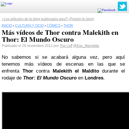
¿Los artículos de tu blog publicados aquí? ¡Propón tu blog!
INICIO
›
CULTURA Y OCIO
›
CÓMICS
›
THOR
Más vídeos de Thor contra Malekith en
Thor: El Mundo Oscuro
Publicado el 28 noviembre 2012 por
The Leff
@Esp_Marvelita
No sabemos si se acabará alguna vez, pero aquí
tenemos más vídeos de escenas en las que se
enfrenta
Thor
contra
Malekith el Maldito
durante el
rodaje de
Thor: El Mundo Oscuro
en
Londres
.