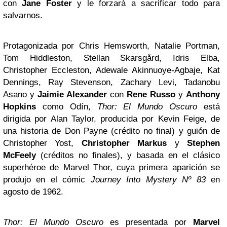
con
Jane Foster
y le forzará a sacrificar todo para
salvarnos.
Protagonizada por Chris Hemsworth, Natalie Portman,
Tom Hiddleston, Stellan Skarsgård, Idris Elba,
Christopher Eccleston, Adewale Akinnuoye-Agbaje, Kat
Dennings, Ray Stevenson, Zachary Levi, Tadanobu
Asano y
Jaimie Alexander
con
Rene Russo
y
Anthony
Hopkins
como Odín,
Thor: El Mundo Oscuro
está
dirigida por Alan Taylor, producida por Kevin Feige, de
una historia de Don Payne (crédito no final) y guión de
Christopher Yost,
Christopher Markus
y
Stephen
McFeely
(créditos no finales), y basada en el clásico
superhéroe de Marvel Thor, cuya primera aparición se
produjo en el cómic
Journey Into Mystery Nº 83
en
agosto de 1962.
Thor: El Mundo Oscuro
es presentada por
Marvel