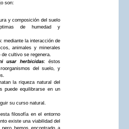
jo son:
tura y composición del suelo
 óptimas de humedad y
s
: mediante la interacción de
icos, animales y minerales
no de cultivo se regenera.
i usar herbicidas
: éstos
croorganismos del suelo, y
os.
atan la riqueza natural del
s puede equilibrarse en un
eguir su curso natural.
sta filosofía en el entorno
unto existe una viabilidad del
; pero hemos encontrado a