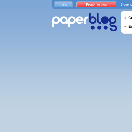
Inicio
Propón tu blog
Sígueno
Cu
E