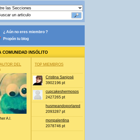
¿ Aún no eres miembro ?
Propón tu blog
A COMUNIDAD INSÓLITO
 AUTOR DEL
TOP MIEMBROS
A
Cristina Sanjosé
3902196 pt
cupcakeshermosos
2427265 pt
husmeandoporlared
2093287 pt
her A.l.
monpalentina
2078746 pt