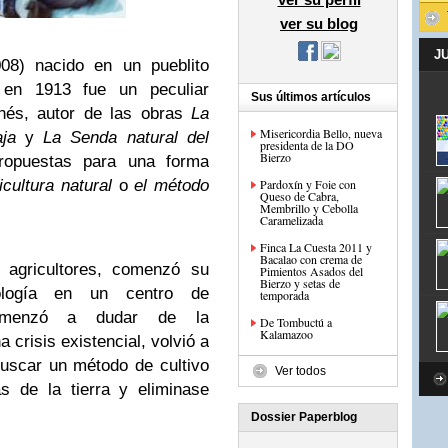
ver su blog
J
8) nacido en un pueblito
 en 1913 fue un peculiar
Sus últimos artículos
ponés, autor de las obras
La
Misericordia Bello, nueva
ja
y
La Senda natural del
presidenta de la DO
Bierzo
opuestas para una forma
icultura natural
o
el método
Pardoxín y Foie con
Queso de Cabra,
Membrillo y Cebolla
Caramelizada
Finca La Cuesta 2011 y
Bacalao con crema de
 agricultores, comenzó su
Pimientos Asados del
Bierzo y setas de
tología en un centro de
temporada
 comenzó a dudar de la
De Tombuctú a
Kalamazoo
a crisis existencial, volvió a
 buscar un método de cultivo
Ver todos
as de la tierra y eliminase
Dossier Paperblog