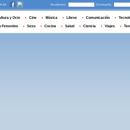
s en
Seudónimo
Contraseña
ltura y Ocio
Cine
Música
Libros
Comunicación
Tecnol
n Femenino
Sexo
Cocina
Salud
Ciencia
Viajes
Ten