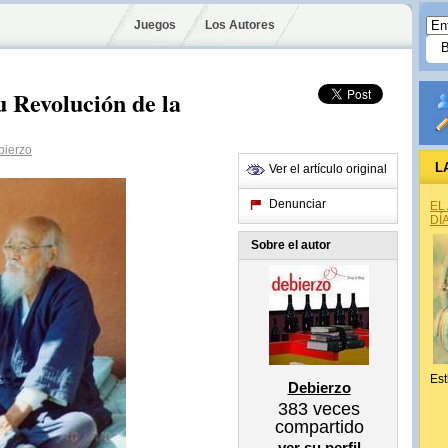
Juegos
Los Autores
 Revolución de la
ierzo
L
Ver el artículo original
Denunciar
EL
DÍ
Sobre el autor
Est
Debierzo
383
veces
compartido
ver su perfil