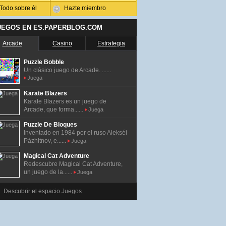
Todo sobre él
Hazte miembro
UEGOS EN ES.PAPERBLOG.COM
Arcade
Casino
Estrategia
Puzzle Bobble
Un clásico juego de Arcade. ......
Juega
Karate Blazers
Karate Blazers es un juego de
Arcade, que forma......
Juega
Puzzle De Bloques
Inventado en 1984 por el ruso Alekséi
Pázhitnov, e......
Juega
Magical Cat Adventure
Redescubre Magical Cat Adventure,
un juego de la......
Juega
Descubrir el espacio Juegos