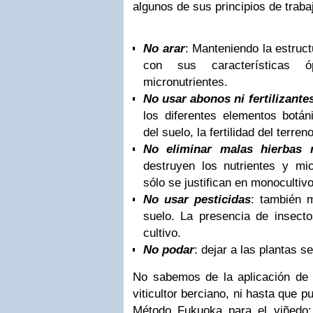
algunos de sus principios de traba
No arar
: Manteniendo la estruc
con sus características
micronutrientes.
No usar abonos ni fertilizante
los diferentes elementos botán
del suelo, la fertilidad del terre
No eliminar malas hierbas n
destruyen los nutrientes y mi
sólo se justifican en monocultiv
No usar pesticidas
: también m
suelo. La presencia de insecto
cultivo.
No podar
: dejar a las plantas s
No sabemos de la aplicación de e
viticultor berciano, ni hasta que p
Método Fukuoka para el viñedo