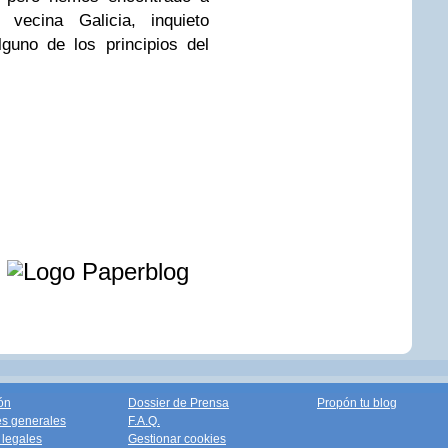
vecina Galicia, inquieto
guno de los principios del
e
ón
Dossier de Prensa
Propón tu blog
s generales
F.A.Q.
legales
Gestionar cookies