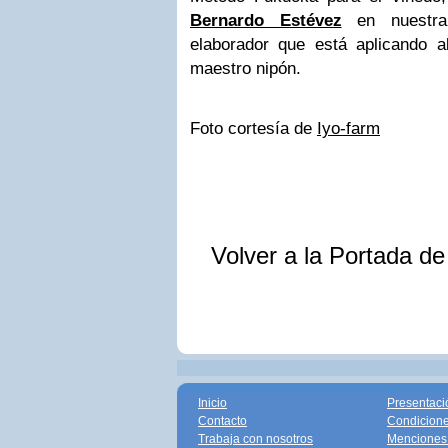
Bernardo Estévez
en nuestra 
elaborador que está aplicando al
maestro nipón.
Foto cortesía de
Iyo-farm
Volver a la Portada d
Inicio
Presentaci
Contacto
Condicione
Trabaja con nosotros
Menciones 