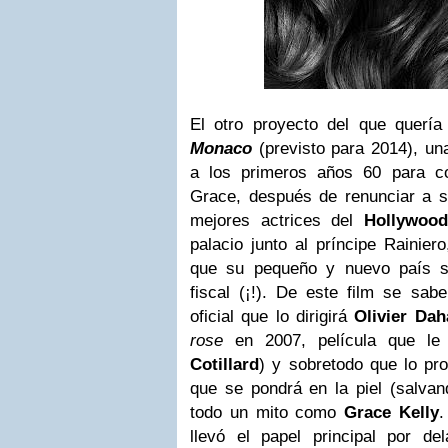
El otro proyecto del que querí
Monaco
(previsto para 2014), un
a los primeros años 60 para c
Grace, después de renunciar a 
mejores actrices del
Hollywood
palacio junto al príncipe Rainier
que su pequeño y nuevo país s
fiscal (¡!). De este film se sab
oficial que lo dirigirá
Olivier Dah
rose
en 2007, película que le
Cotillard
) y sobretodo que lo pr
que se pondrá en la piel (salvan
todo un mito como
Grace Kelly
.
llevó el papel principal por de