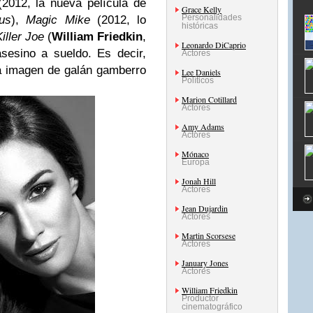
2012, la nueva película de
Grace Kelly
Personalidades
us
),
Magic Mike
(2012, lo
históricas
Killer Joe
(
William Friedkin
,
Leonardo DiCaprio
sesino a sueldo. Es decir,
Actores
ca imagen de galán gamberro
Lee Daniels
Políticos
Marion Cotillard
Actores
Amy Adams
Actores
Mónaco
Europa
Jonah Hill
Actores
Jean Dujardin
Actores
Martin Scorsese
Actores
January Jones
Actores
William Friedkin
Productor
cinematográfico