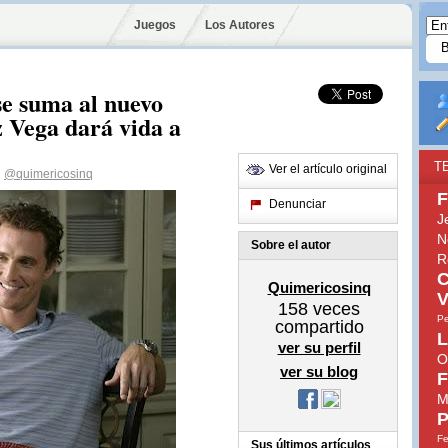
Juegos
Los Autores
 suma al nuevo
z Vega dará vida a
T
Ver el artículo original
q
@quimericosinq
F
Denunciar
J
N
Sobre el autor
R
C
Quimericosinq
V
158
veces
Pe
compartido
L
ver su perfil
O
ver su blog
F
M
P
Fe
Sus últimos artículos