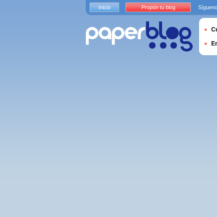
Inicio
Propón tu blog
Sígueno
Cu
E