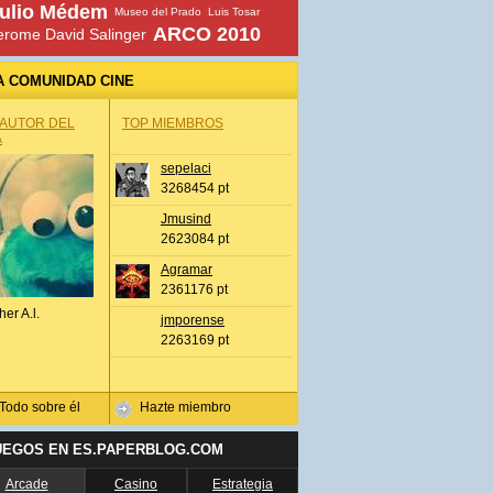
ulio Médem
Museo del Prado
Luis Tosar
ARCO 2010
erome David Salinger
A COMUNIDAD CINE
 AUTOR DEL
TOP MIEMBROS
A
sepelaci
3268454 pt
Jmusind
2623084 pt
Agramar
2361176 pt
her A.l.
jmporense
2263169 pt
Todo sobre él
Hazte miembro
UEGOS EN ES.PAPERBLOG.COM
Arcade
Casino
Estrategia