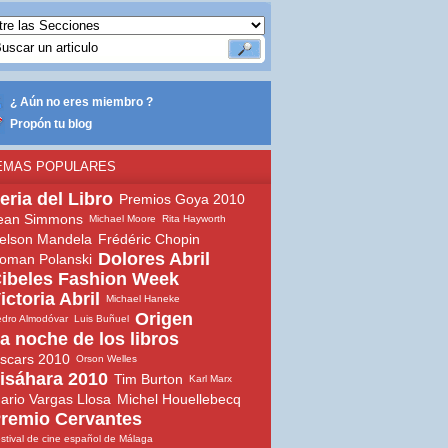
¿ Aún no eres miembro ?
Propón tu blog
EMAS POPULARES
eria del Libro
Premios Goya 2010
ean Simmons
Michael Moore
Rita Hayworth
elson Mandela
Frédéric Chopin
Dolores Abril
oman Polanski
ibeles Fashion Week
ictoria Abril
Michael Haneke
Origen
dro Almodóvar
Luis Buñuel
a noche de los libros
scars 2010
Orson Welles
isáhara 2010
Tim Burton
Karl Marx
ario Vargas Llosa
Michel Houellebecq
remio Cervantes
stival de cine español de Málaga