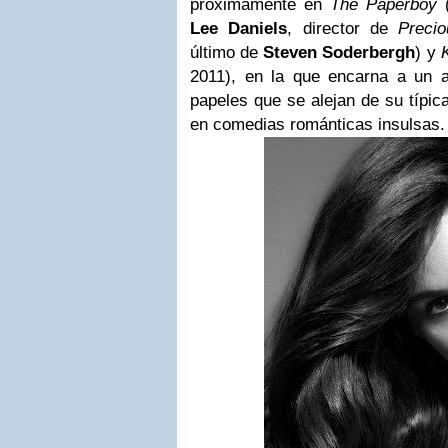
próximamente en
The Paperboy
(
Lee
Daniels
, director de
Precio
último de
Steven Soderbergh
) y
2011), en la que encarna a un a
papeles que se alejan de su típi
en comedias románticas insulsas.