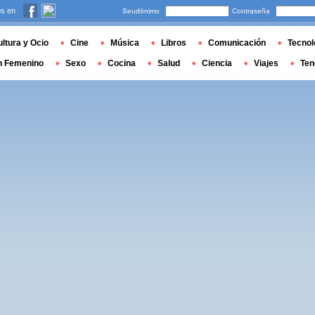
s en
Seudónimo
Contraseña
ltura y Ocio
Cine
Música
Libros
Comunicación
Tecnol
n Femenino
Sexo
Cocina
Salud
Ciencia
Viajes
Ten