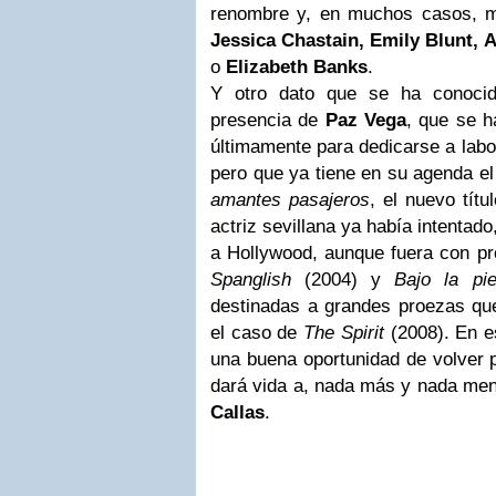
renombre y, en muchos casos, m
Jessica Chastain, Emily Blunt,
o
Elizabeth Banks
.
Y otro dato que se ha conocid
presencia de
Paz Vega
, que se h
últimamente para dedicarse a labo
pero que ya tiene en su agenda el
amantes pasajeros
, el nuevo tít
actriz sevillana ya había intentado
a Hollywood, aunque fuera con pr
Spanglish
(2004) y
Bajo la pie
destinadas a grandes proezas qu
el caso de
The Spirit
(2008). En e
una buena oportunidad de volver p
dará vida a, nada más y nada men
Callas
.