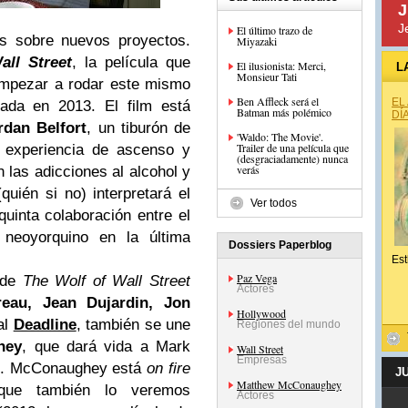
J
J
El último trazo de
s sobre nuevos proyectos.
Miyazaki
ll Street
, la película que
El ilusionista: Merci,
L
Monsieur Tati
empezar a rodar este mismo
Ben Affleck será el
EL
ada en 2013. El film está
Batman más polémico
DÍ
rdan Belfort
, un tiburón de
'Waldo: The Movie'.
Trailer de una película que
a experiencia de ascenso y
(desgraciadamente) nunca
verás
 las adicciones al alcohol y
quién si no) interpretará el
Ver todos
quinta colaboración entre el
r neoyorquino en la última
Dossiers Paperblog
Est
Paz Vega
de
The Wolf of Wall Street
Actores
reau, Jean Dujardin, Jon
Hollywood
al
Deadline
, también se une
Regiones del mundo
hey
, que dará vida a Mark
Wall Street
Empresas
rt. McConaughey está
on fire
J
Matthew McConaughey
que también lo veremos
Actores