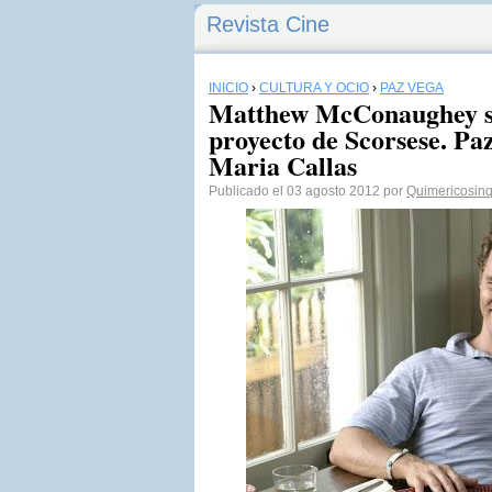
Revista Cine
INICIO
›
CULTURA Y OCIO
›
PAZ VEGA
Matthew McConaughey se
proyecto de Scorsese. Pa
Maria Callas
Publicado el 03 agosto 2012 por
Quimericosin