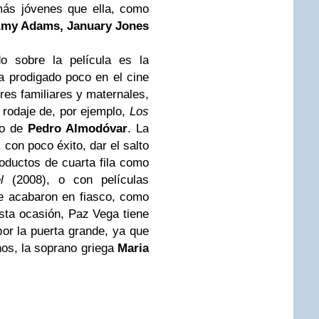
ás jóvenes que ella, como
 Amy Adams, January Jones
o sobre la película es la
a prodigado poco en el cine
res familiares y maternales,
 rodaje de, por ejemplo,
Los
ulo de
Pedro Almodóvar
. La
, con poco éxito, dar el salto
oductos de cuarta fila como
l
(2008), o con películas
e acabaron en fiasco, como
sta ocasión, Paz Vega tiene
or la puerta grande, ya que
os, la soprano griega
Maria