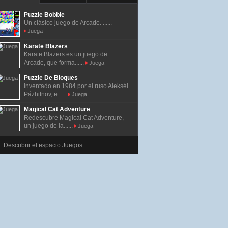
Puzzle Bobble
Un clásico juego de Arcade. ......
Juega
Karate Blazers
Karate Blazers es un juego de
Arcade, que forma......
Juega
Puzzle De Bloques
Inventado en 1984 por el ruso Alekséi
Pázhitnov, e......
Juega
Magical Cat Adventure
Redescubre Magical Cat Adventure,
un juego de la......
Juega
Descubrir el espacio Juegos