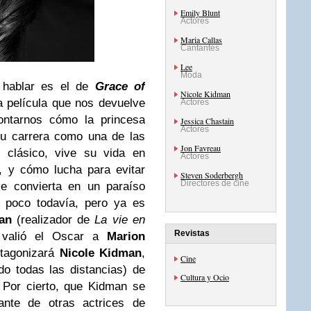
Emily Blunt
Actores
Maria Callas
Cantantes
Lee
Moda
a hablar es el de
Grace of
Nicole Kidman
a película que nos devuelve
Actores
ontarnos cómo la princesa
Jessica Chastain
Actores
su carrera como una de las
Jon Favreau
clásico, vive su vida en
Actores
o, y cómo lucha para evitar
Steven Soderbergh
Directores de cine
e convierta en un paraíso
e poco todavía, pero ya es
an
(realizador de
La vie en
Revistas
 valió el Oscar a
Marion
otagonizará
Nicole Kidman
,
Cine
do todas las distancias) de
Cultura y Ocio
 Por cierto, que Kidman se
lante de otras actrices de