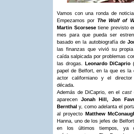
Vamos con una ronda de noticia
Empezamos por
The Wolf of Wa
Martin Scorsese
tiene previsto 
mes para que pueda ser estren
basado en la autobiografía de
Jo
las finanzas que vivió su propi
caída salpicada por problemas con
las drogas.
Leonardo DiCaprio
(
papel de Belfort, en la que es la 
actor californiano y el directo
década.
Además de DiCaprio, en el
cast
aparecen
Jonah Hill, Jon Fav
Bernthal
y, como adelanta el port
al proyecto
Matthew McConaug
Hanna, uno de los jefes de Belfo
en los últimos tiempos, ya 