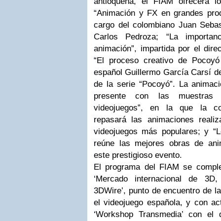
antioqueña, el FIAM ofrecerá lo
“Animación y FX en grandes pro
cargo del colombiano Juan Seba
Carlos Pedroza; “La importan
animación”, impartida por el dire
“El proceso creativo de Pocoy
español Guillermo García Carsí de
de la serie “Pocoyó”. La animaci
presente con las muestras 
videojuegos”, en la que la 
repasará las animaciones reali
videojuegos más populares; y “L
reúne las mejores obras de an
este prestigioso evento.
El programa del FIAM se comple
‘Mercado internacional de 3D,
3DWire’, punto de encuentro de la
el videojuego española, y con ac
‘Workshop Transmedia’ con el 