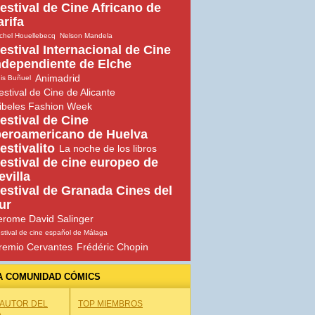
estival de Cine Africano de
arifa
chel Houellebecq
Nelson Mandela
estival Internacional de Cine
ndependiente de Elche
Animadrid
is Buñuel
estival de Cine de Alicante
ibeles Fashion Week
estival de Cine
beroamericano de Huelva
estivalito
La noche de los libros
estival de cine europeo de
evilla
estival de Granada Cines del
ur
erome David Salinger
stival de cine español de Málaga
remio Cervantes
Frédéric Chopin
A COMUNIDAD CÓMICS
 AUTOR DEL
TOP MIEMBROS
A