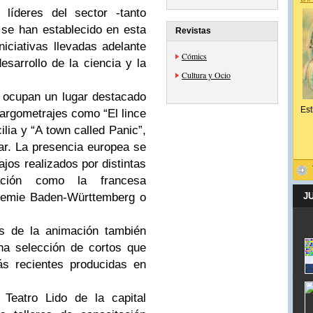
líderes del sector -tanto
 se han establecido en esta
Revistas
niciativas llevadas adelante
Cómics
esarrollo de la ciencia y la
Cultura y Ocio
 ocupan un lugar destacado
Est
argometrajes como “El lince
lia y “A town called Panic”,
ar. La presencia europea se
jos realizados por distintas
ación como la francesa
J
demie Baden-Württemberg o
os de la animación también
na selección de cortos que
ás recientes producidas en
 Teatro Lido de la capital