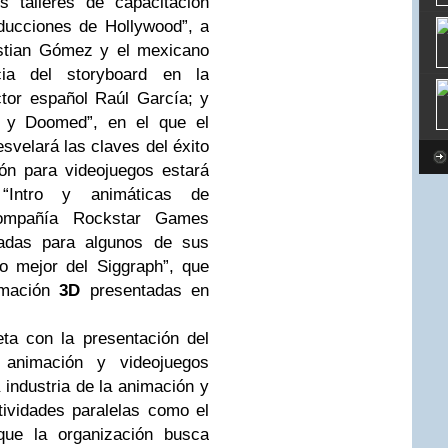
s talleres de capacitación
ducciones de Hollywood”, a
stian Gómez y el mexicano
cia del storyboard en la
ctor español Raúl García; y
ó y Doomed”, en el que el
svelará las claves del éxito
ón para videojuegos estará
“Intro y animáticas de
compañía Rockstar Games
zadas para algunos de sus
o mejor del Siggraph”, que
imación
3D
presentadas en
ta con la presentación del
 animación y videojuegos
 industria de la animación y
tividades paralelas como el
que la organización busca