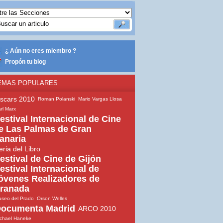
¿ Aún no eres miembro ?
Propón tu blog
EMAS POPULARES
scars 2010
Roman Polanski
Mario Vargas Llosa
rl Marx
estival Internacional de Cine
e Las Palmas de Gran
anaria
eria del Libro
estival de Cine de Gijón
estival Internacional de
óvenes Realizadores de
ranada
seo del Prado
Orson Welles
ocumenta Madrid
ARCO 2010
chael Haneke