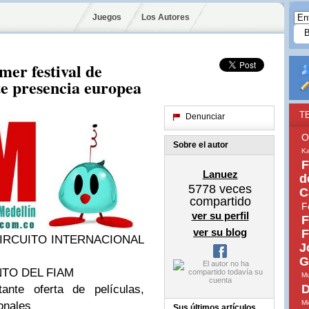
Juegos
Los Autores
mer festival de
T
Denunciar
O
Sobre el autor
Ka
F
Lanuez
d
5778
veces
C
compartido
F
ver su perfil
F
ver su blog
F
CIRCUITO INTERNACIONAL
J
G
TO DEL FIAM
Mu
D
ante oferta de películas,
Mi
ionales
Sus últimos artículos