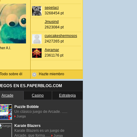
sepelaci
3268454 pt
Jmusind
2623084 pt
cupcakeshermosos
2427265 pt
her A.l.
Agramar
2361176 pt
Todo sobre él
Hazte miembro
UEGOS EN ES.PAPERBLOG.COM
Arcade
Casino
Estrategia
Puzzle Bobble
Un clásico juego de Arcade. ......
Juega
Karate Blazers
Karate Blazers es un juego de
Arcade, que forma......
Juega