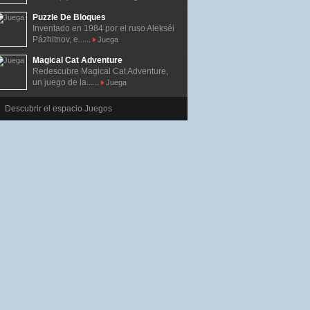
Puzzle De Bloques
Inventado en 1984 por el ruso Alekséi
Pázhitnov, e......
Juega
Magical Cat Adventure
Redescubre Magical Cat Adventure,
un juego de la......
Juega
Descubrir el espacio Juegos