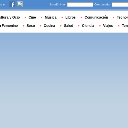
s en
Seudónimo
Contraseña
ltura y Ocio
Cine
Música
Libros
Comunicación
Tecnol
n Femenino
Sexo
Cocina
Salud
Ciencia
Viajes
Ten