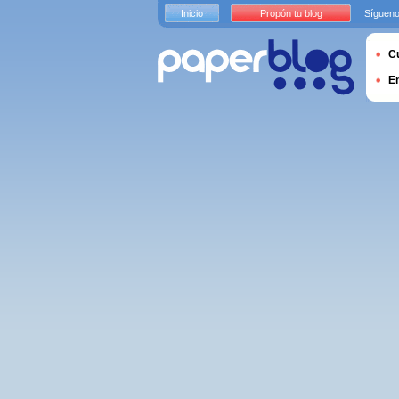
Inicio
Propón tu blog
Sígueno
Cu
E