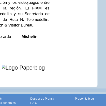
ción y los videojuegos entre
de la región. El FIAM es
edellín y su Secretaria de
 de Ruta N, Telemedellin,
n & Visitor Bureau.
 Gerardo
Michelin
-
e
ón
Dossier de Prensa
Propón tu blog
s generales
F.A.Q.