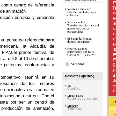
F
 como centro de referencia
T
Retorna, Comics en
n de animación
Edición Limitada, expo
Mi
colectiva
mación europea y española
F
Y se viene la 4 :
I
Transformers 4, conoce el
nuevo look de sus
Lu
protagonistas
F
El Salón del Manga
C
 un punto de referencia para
F
oamericana, la Alcaldía de
Rodrigo La Hoz
I
entrevistado por Jesús
FIAM,el primer festival de
F
Cossio en "El CuyTV."
rá, del 8 al 10 de diciembre
F
Ver todos
S
e películas, conferencias y
F
S
Dossiers Paperblog
ompetitivo, reunirá en su
J
 resumen de los mejores
3D
Fe
Científico
ternacionales realizados en
P
MEDELLIN
top-motion o cut out. Con el
Regiones del mundo
uesta por ser un centro de
L
Michelin
a producción de animación,
Empresas
EL
DÍ