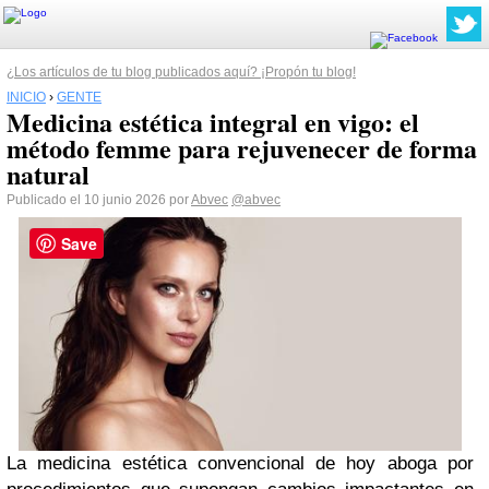
¿Los artículos de tu blog publicados aquí? ¡Propón tu blog!
INICIO
›
GENTE
Medicina estética integral en vigo: el
método femme para rejuvenecer de forma
natural
Publicado el 10 junio 2026 por
Abvec
@abvec
Save
La medicina estética convencional de hoy aboga por