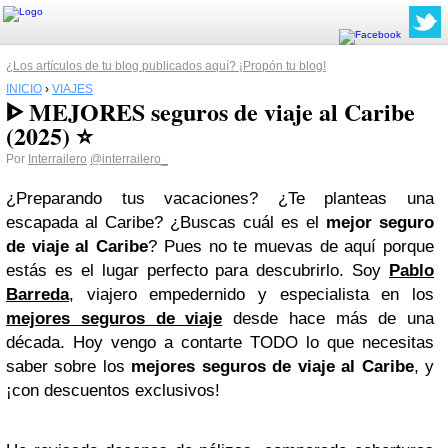
¿Los artículos de tu blog publicados aquí? ¡Propón tu blog!
INICIO
›
VIAJES
ᐈ MEJORES seguros de viaje al Caribe
(2025) ⭐️
Por
Interrailero
@interrailero_
¿Preparando tus vacaciones? ¿Te planteas una
escapada al Caribe? ¿Buscas cuál es el
mejor seguro
de viaje al Caribe
? Pues no te muevas de aquí porque
estás es el lugar perfecto para descubrirlo. Soy
Pablo
Barreda
, viajero empedernido y especialista en los
mejores seguros de viaje
desde hace más de una
década. Hoy vengo a contarte TODO lo que necesitas
saber sobre los
mejores seguros de viaje al Caribe
, y
¡con descuentos exclusivos!