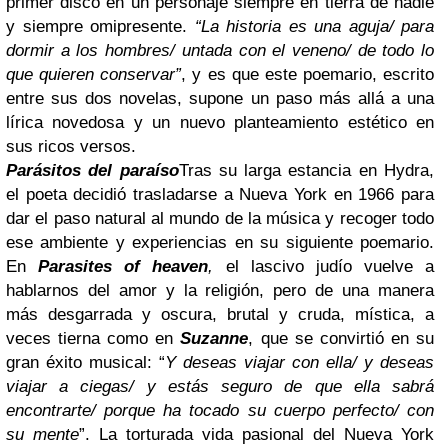
primer disco en un personaje siempre en tierra de nadie
y siempre omipresente.
“La historia es una aguja/ para
dormir a los hombres/ untada con el veneno/ de todo lo
que quieren conservar”
, y es que este poemario, escrito
entre sus dos novelas, supone un paso más allá a una
lírica novedosa y un nuevo planteamiento estético en
sus ricos versos.
Parásitos del paraíso
Tras su larga estancia en Hydra,
el poeta decidió trasladarse a Nueva York en 1966 para
dar el paso natural al mundo de la música y recoger todo
ese ambiente y experiencias en su siguiente poemario.
En
Parasites of heaven
,
el lascivo judío vuelve a
hablarnos del amor y la religión, pero de una manera
más desgarrada y oscura, brutal y cruda, mística, a
veces tierna como en
Suzanne
, que se convirtió en su
gran éxito musical: “
Y deseas viajar con ella/ y deseas
viajar a ciegas/ y estás seguro de que ella sabrá
encontrarte/ porque ha tocado su cuerpo perfecto/ con
su mente
”. La torturada vida pasional del Nueva York