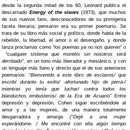
desde la segunda mitad de los 60, Leonard publica el
descarnado
Energy of the slaves
(1973), que muchos
de sus nuevos fans, desconocedores de su primigenia
faceta literaria, pensaron era su primer poemario. Se
trata de su libro más social y político, donde habla de la
rebelión, la libertad, el amor o el desengaño, y donde
lanza proclamas como
“los poemas ya no nos quieren” o
“cualquier sistema que montéis sin nosotros será
derribado”,
en un tono más liberador y mesiánico, y con
un lenguaje más llano y directo que el de sus anteriores
poemarios: “
Bienvenido a este libro de esclavos/ que
escribí durante tu exilio/ -afortunado hijo de perra-/
mientras yo tenía que luchar/ contra todos los
blanduchos embusteros/ de la Era de Acuario”
Entre
depresión y depresión, Cohen sigue escribiéndole al
amor y a las mujeres, de una manera totalmente
desgarradora y amarga
(“Dejé a una mujer
esperándome. / Me encontré con ella algún tiempo