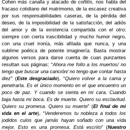
Cohen más canalla y atacado de
coñitis,
nos habla del
fracaso cotidiano del matrimonio, de la escasez creativa
por sus responsabilidades caseras, de la pérdida del
deseo, de la imposibilidad de la satisfacción, del adiós
del amor y de la existencia compartida con
el otro
;
siempre con cierta irascibilidad y mucho humor negro,
con una cruel ironía, más afilada que nunca, y una
sublime poética de potente imaginería.
Basta mostrar
algunos versos para darse cuenta de cuan punzantes
resultan sus páginas: “
Ahora me follo a los muertos/ no
tengo que buscar una canción/ no tengo que contar hasta
diez
” (
Este desgraciado
), “
Quiero volver a la cama y
penetrarla. Es el único momento en el que encuentro un
poco de paz. Y cuando se sienta en mi cara. Cuando
baja hasta mi boca. Es de muerte. Quiero su esclavitud.
Quiero su promesa. Quiero su muerte
” (
El final de mi
vida en el arte
), “
Venderemos tu nobleza a todos los
jodidos culos que jamás hayan soñado con una vida
mejor. Esto es una promesa. Está escrito
” (
Nuestro