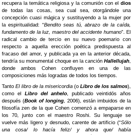
recupera la temática religiosa y la comunión con el
dios
de todas las cosas, sea cual sea, otorgándole una
concepción cuasi mágica y sustituyendo a la mujer por
la espiritualidad: “
Bendito seas tú, abrazo de la caída,
fundamento de la luz, maestro del accidente humano
”. El
radical cambio de tercio en su nuevo poemario con
respecto a aquella erección poética predispuesta al
fracaso del amor, y publicada ya en la anterior década,
tendría su monumental choque en la canción
Hallellujah
,
donde ambos Cohen confluyen en una de las
composiciones más logradas de todos los tiempos.
Tanto
El libro de la misericordia
(o
Libro de los salmos
),
como el
Libro del anhelo
, publicado veintidós años
después (
Book of longing
, 2006), están imbuidos de la
filosofía zen de la que Cohen comenzó a empaparse en
los 70, junto con el maestro Roshi. Su lenguaje se
vuelve más ligero y desnudo, carente de artificio (“
Sólo
una cosa/ lo hacía feliz/ y ahora que/ había