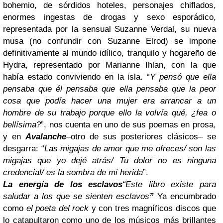
bohemio, de sórdidos hoteles, personajes chiflados,
enormes ingestas de drogas y sexo esporádico,
representada por la sensual Suzanne Verdal, su nueva
musa (no confundir con Suzanne Elrod) se impone
definitivamente al mundo idílico, tranquilo y hogareño de
Hydra, representado por Marianne Ihlan, con la que
había estado conviviendo en la isla. “
Y pensó que ella
pensaba que él pensaba que ella pensaba que la peor
cosa que podía hacer una mujer era arrancar a un
hombre de su trabajo porque ello la volvía qué, ¿fea o
bellísima?
”, nos cuenta en uno de sus poemas en prosa,
y en
Avalanche
–otro de sus posteriores clásicos– se
desgarra: “
Las migajas de amor que me ofreces/ son las
migajas que yo dejé atrás/ Tu dolor no es ninguna
credencial/ es la sombra de mi herida
”.
La energía de los esclavos
“Este libro existe para
saludar a los que se sienten esclavos
”
Ya encumbrado
como
el poeta del rock
y con tres magníficos discos que
lo catapultaron como uno de los músicos más brillantes