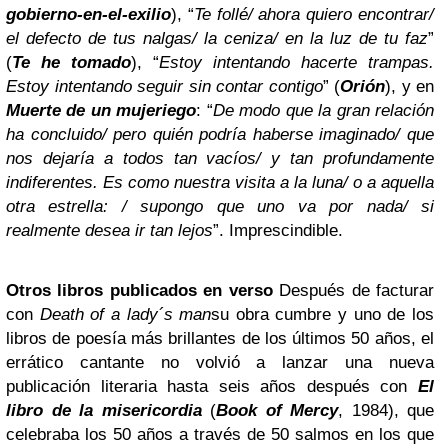
gobierno-en-el-exilio
), “
Te follé/ ahora quiero encontrar/
el defecto de tus nalgas/ la ceniza/ en la luz de tu faz
”
(
Te he tomado
), “
Estoy intentando hacerte trampas.
Estoy intentando seguir sin contar contigo
” (
Orión
), y en
Muerte de un mujeriego
: “
De modo que la gran relación
ha concluido/ pero quién podría haberse imaginado/ que
nos dejaría a todos tan vacíos/ y tan profundamente
indiferentes. Es como nuestra visita a la luna/ o a aquella
otra estrella: / supongo que uno va por nada/ si
realmente desea ir tan lejos
”. Imprescindible.
Otros libros publicados en verso
Después de facturar
con
Death of a lady´s man
su obra cumbre y uno de los
libros de poesía más brillantes de los últimos 50 años, el
errático cantante no volvió a lanzar una nueva
publicación literaria hasta seis años después con
El
libro de la misericordia
(
Book of Mercy
, 1984), que
celebraba los 50 años a través de 50 salmos en los que