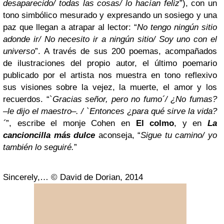
desaparecido/ todas las cosas/ lo hacían feliz
”), con un
tono simbólico mesurado y expresando un sosiego y una
paz que llegan a atrapar al lector: “
No tengo ningún sitio
adonde ir/ No necesito ir a ningún sitio/ Soy uno con el
universo
”. A través de sus 200 poemas, acompañados
de ilustraciones del propio autor, el último poemario
publicado por el artista nos muestra en tono reflexivo
sus visiones sobre la vejez, la muerte, el amor y los
recuerdos. “`
Gracias señor, pero no fumo´/ ¿No fumas?
–le dijo el maestro–. / `Entonces ¿para qué sirve la vida?
´
”, escribe el monje Cohen en
El colmo
, y en
La
cancioncilla más dulce
aconseja, “
Sigue tu camino/ yo
también lo seguiré.
”
Sincerely,…
© David de Dorian, 2014