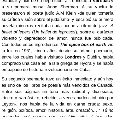
estudiar y huir de su depresión; allí conoció a
Kerouac
y
a su primera musa, Anne Sherman. A su vuelta le
presentaron al poeta judío A.M Klein -de quien tomaría
su crítica visión sobre el judaísmo- y escribió su primera
novela mientras recitaba cada noche a ritmo de jazz.
A
ballet of lepers
(
Un ballet de leprosos
), sobre el carácter
violento y depredador del amor, nunca fue publicada.
Con todos estos ingredientes
The spice box of earth
vio
la luz en 1961, cinco años desde su primer poemario,
entre los cuales había visitado
Londres
y Dublín, había
comprado una casa en la isla griega de Hydra y se había
empapado de historia revolucionaria en Cuba.
Su segundo poemario tuvo un éxito inmediato y aún hoy
es uno de los libros de poesía más vendidos de Canadá.
Entre sus páginas un tono más radical y dionisiaco,
cínico y sarcástico, rebelde, a veces burlón -influido por
Leyton-, nos habla de la vida en carne cruda: sexo,
religión, política, amor, historia, arte, creación… “`
Tú no
entiendes del cuento que soy´/dijo ella, / `los dos