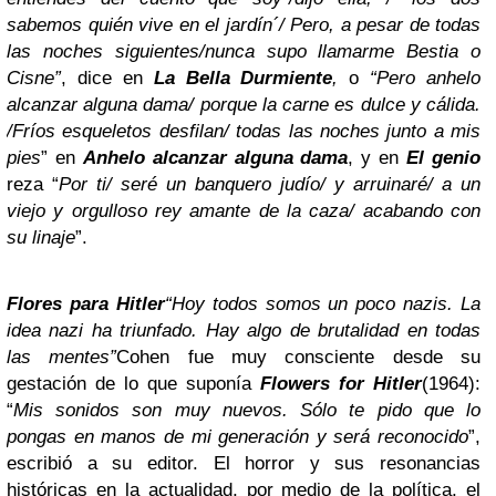
sabemos quién vive en el jardín´/ Pero, a pesar de todas
las noches siguientes/nunca supo llamarme Bestia o
Cisne”
, dice en
La Bella Durmiente
,
o
“Pero anhelo
alcanzar alguna dama/ porque la carne es dulce y cálida.
/Fríos esqueletos desfilan/ todas las noches junto a mis
pies
” en
Anhelo alcanzar alguna dama
, y en
El genio
reza “
Por ti/ seré un banquero judío/ y arruinaré/ a un
viejo y orgulloso rey amante de la caza/ acabando con
su linaje
”.
Flores para Hitler
“Hoy todos somos un poco nazis. La
idea nazi ha triunfado. Hay algo de brutalidad en todas
las mentes”
Cohen fue muy consciente desde su
gestación de lo que suponía
Flowers for Hitler
(1964):
“
Mis sonidos son muy nuevos. Sólo te pido que lo
pongas en manos de mi generación y será reconocido
”,
escribió a su editor. El horror y sus resonancias
históricas en la actualidad, por medio de la política, el