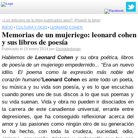
¿Los artículos de tu blog publicados aquí? ¡Propón tu blog!
INICIO
›
CULTURA Y OCIO
›
LEONARD COHEN
Memorias de un mujeriego: leonard cohen
y sus libros de poesía
Publicado el 15 enero 2014 por
Daviddedorian
Hablemos de
Leonard Cohen
y su obra poética, libros
de poesía de un mujeriego empedernido...
“Era un nuevo
idilio. El poema como la expresión más noble del
corazón humano”
Leonard Cohen
es ante todo un poeta,
su música y su vida son poesía, y es lo que escuchas
cuando pones uno de sus discos a lo que sus poemas y
su vida suenan. Vida y obra no pueden ir disociados en
la carrera de este canadiense universal, errante entre
depresiones, que ha conseguido reflexionar acerca del
amor y las pasiones como ningún otro de su generación
lo ha hecho, con toda la crudeza, suciedad, odio,