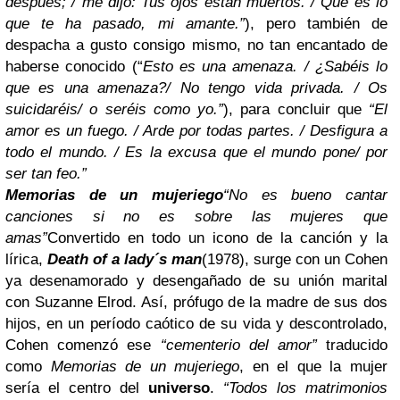
después; / me dijo: Tus ojos están muertos. / Qué es lo
que te ha pasado, mi amante.”
), pero también de
despacha a gusto consigo mismo, no tan encantado de
haberse conocido (“
Esto es una amenaza. / ¿Sabéis lo
que es una amenaza?/ No tengo vida privada. / Os
suicidaréis/ o seréis como yo.”
), para concluir que
“El
amor es un fuego. / Arde por todas partes. / Desfigura a
todo el mundo. / Es la excusa que el mundo pone/ por
ser tan feo.”
Memorias de un mujeriego
“No es bueno cantar
canciones si no es sobre las mujeres que
amas”
Convertido en todo un icono de la canción y la
lírica,
Death of a lady´s man
(1978), surge con un Cohen
ya desenamorado y desengañado de su unión marital
con Suzanne Elrod. Así, prófugo de la madre de sus dos
hijos, en un período caótico de su vida y descontrolado,
Cohen comenzó ese
“cementerio del amor”
traducido
como
Memorias de un mujeriego
, en el que la mujer
sería el centro del
universo
.
“Todos los matrimonios