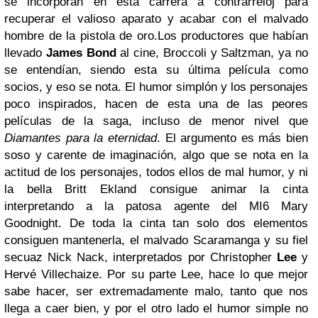
se incorporan en esta carrera a contrarreloj para
recuperar el valioso aparato y acabar con el malvado
hombre de la pistola de oro.
Los productores que habían
llevado
James Bond
al cine, Broccoli y Saltzman, ya no
se entendían, siendo esta su última película como
socios, y eso se nota. El humor simplón y los personajes
poco inspirados, hacen de esta una de las peores
películas de la saga, incluso de menor nivel que
Diamantes para la eternidad
. El argumento es más bien
soso y carente de imaginación, algo que se nota en la
actitud de los personajes, todos ellos de mal humor, y ni
la bella Britt Ekland consigue animar la cinta
interpretando a la patosa agente del MI6 Mary
Goodnight. De toda la cinta tan solo dos elementos
consiguen mantenerla, el malvado Scaramanga y su fiel
secuaz Nick Nack, interpretados por Christopher
Lee
y
Hervé Villechaize. Por su parte Lee, hace lo que mejor
sabe hacer, ser extremadamente malo, tanto que nos
llega a caer bien, y por el otro lado el humor simple no