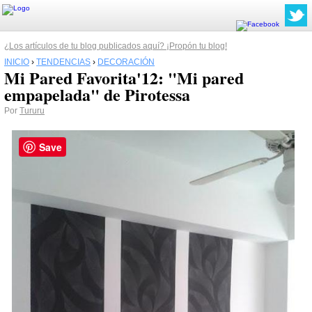
¿Los artículos de tu blog publicados aquí? ¡Propón tu blog!
INICIO
›
TENDENCIAS
›
DECORACIÓN
Mi Pared Favorita'12: "Mi pared
empapelada" de Pirotessa
Por
Tururu
Save