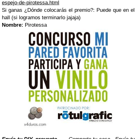
espejo-de-pirotessa.html
Si ganas ¿Dónde colocarás el premio?: Puede que en el
hall (si logramos terminarlo jajaja)
Nombre:
Pirotessa