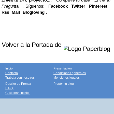
Envía tu DIY, proyecto,...
Comparte tu casa
Envía tu
Pregunta
. Síguenos:
Facebook
Twitter
Pinterest
Rss
Mail Blogloving
.
Volver a la Portada de
Inicio
Presentación
Contacto
Condiciones generales
Trabaja con nosotros
Menciones legales
Dossier de Prensa
Propón tu blog
F.A.Q.
Gestionar cookies