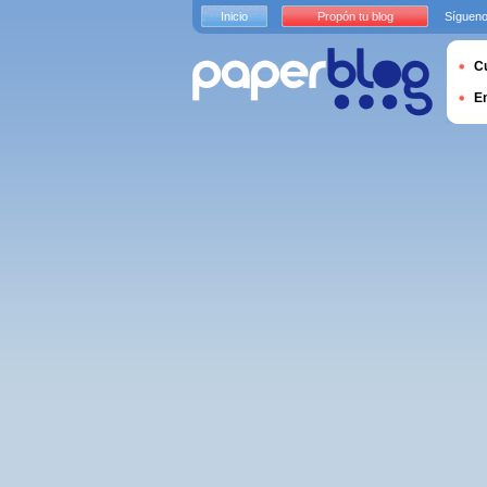
Inicio
Propón tu blog
Sígueno
Cu
E