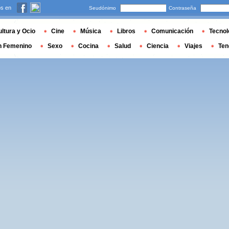
s en
Seudónimo
Contraseña
ltura y Ocio
Cine
Música
Libros
Comunicación
Tecnol
n Femenino
Sexo
Cocina
Salud
Ciencia
Viajes
Ten