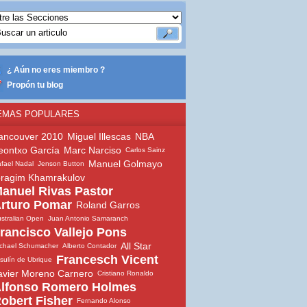
¿ Aún no eres miembro ?
Propón tu blog
EMAS POPULARES
ancouver 2010
Miguel Illescas
NBA
eontxo García
Marc Narciso
Carlos Sainz
Manuel Golmayo
fael Nadal
Jenson Button
bragim Khamrakulov
anuel Rivas Pastor
rturo Pomar
Roland Garros
stralian Open
Juan Antonio Samaranch
rancisco Vallejo Pons
All Star
chael Schumacher
Alberto Contador
Francesch Vicent
sulín de Ubrique
avier Moreno Carnero
Cristiano Ronaldo
lfonso Romero Holmes
obert Fisher
Fernando Alonso