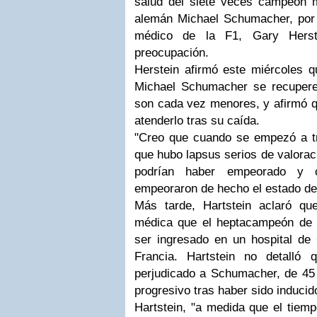
salud del siete veces campeón m
alemán Michael Schumacher, por q
médico de la F1, Gary Herst
preocupación.
Herstein afirmó este miércoles q
Michael Schumacher se recupere
son cada vez menores, y afirmó q
atenderlo tras su caída.
"Creo que cuando se empezó a tr
que hubo lapsus serios de valoraci
podrían haber empeorado y c
empeoraron de hecho el estado de
Más tarde, Hartstein aclaró qu
médica que el heptacampeón de 
ser ingresado en un hospital de 
Francia. Hartstein no detalló 
perjudicado a Schumacher, de 45 
progresivo tras haber sido inducid
Hartstein, "a medida que el tie