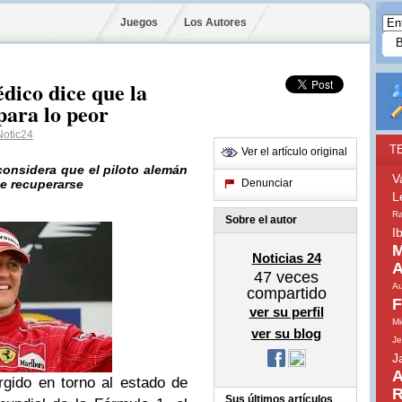
Juegos
Los Autores
ico dice que la
para lo peor
otic24
T
Ver el artículo original
considera que el piloto alemán
V
e recuperarse
Denunciar
L
Ra
Sobre el autor
I
M
Noticias 24
A
47
veces
Au
compartido
F
ver su perfil
Mi
ver su blog
Je
J
A
gido en torno al estado de
R
Sus últimos artículos