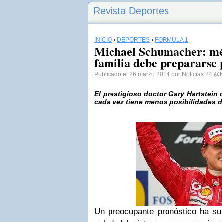
Revista Deportes
INICIO
›
DEPORTES
›
FÓRMULA 1
Michael Schumacher: méd
familia debe prepararse 
Publicado el 26 marzo 2014 por
Noticias 24
@N
El prestigioso doctor Gary Hartstein 
cada vez tiene menos posibilidades d
Un preocupante pronóstico ha sur