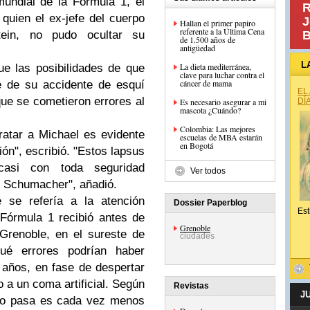
undial de la Fórmula 1, el
R
uien el ex-jefe del cuerpo
J
Hallan el primer papiro
referente a la Última Cena
ein, no pudo ocultar su
B
de 1.500 años de
antigüedad
L
La dieta mediterránea,
ue las posibilidades de que
clave para luchar contra el
cáncer de mama
 de su accidente de esquí
EL
ue se cometieron errores al
Es necesario asegurar a mi
DÍ
mascota ¿Cuándo?
Colombia: Las mejores
atar a Michael es evidente
escuelas de MBA estarán
en Bogotá
ón", escribió. "Estos lapsus
asi con toda seguridad
Ver todos
 Schumacher", añadió.
e se refería a la atención
Dossier Paperblog
Est
Fórmula 1 recibió antes de
Grenoble
Grenoble, en el sureste de
ciudades
qué errores podrían haber
años, en fase de despertar
o a un coma artificial. Según
Revistas
J
mpo pasa es cada vez menos