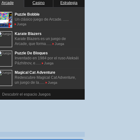
Arcade
Casino
Estrategia
Puzzle Bobble
Un clásico juego de Arcade. ......
Juega
Karate Blazers
Karate Blazers es un juego de
Arcade, que forma......
Juega
Puzzle De Bloques
Inventado en 1984 por el ruso Alekséi
Pázhitnov, e......
Juega
Magical Cat Adventure
Redescubre Magical Cat Adventure,
un juego de la......
Juega
Descubrir el espacio Juegos