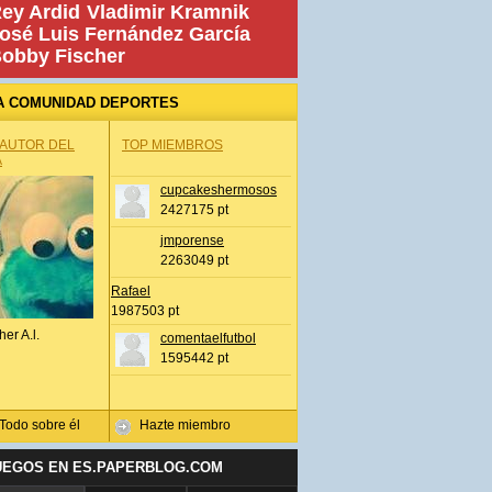
ey Ardid
Vladimir Kramnik
osé Luis Fernández García
obby Fischer
A COMUNIDAD DEPORTES
 AUTOR DEL
TOP MIEMBROS
A
cupcakeshermosos
2427175 pt
jmporense
2263049 pt
Rafael
1987503 pt
her A.l.
comentaelfutbol
1595442 pt
Todo sobre él
Hazte miembro
UEGOS EN ES.PAPERBLOG.COM