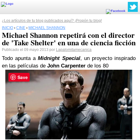
¿Los artículos de tu blog publicados aquí? ¡Propón tu blog!
INICIO
›
CINE
›
MICHAEL SHANNON
Michael Shannon repetirá con el director
de 'Take Shelter' en una de ciencia ficción
Publicado el 09 mayo 2013 por
Lapalomitamecanica
Todo apunta a
Midnight Special
, un proyecto inspirado
en las películas de
John Carpenter
de los 80
Save