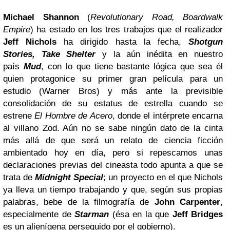
Michael Shannon
(
Revolutionary Road, Boardwalk
Empire
) ha estado en los tres trabajos que el realizador
Jeff Nichols
ha dirigido hasta la fecha,
Shotgun
Stories, Take Shelter
y la aún inédita en nuestro
país
Mud
, con lo que tiene bastante lógica que sea él
quien protagonice su primer gran película para un
estudio (Warner Bros) y más ante la previsible
consolidación de su estatus de estrella cuando se
estrene
El Hombre de Acero
, donde el intérprete encarna
al villano Zod. Aún no se sabe ningún dato de la cinta
más allá de que será un relato de ciencia ficción
ambientado hoy en día, pero si repescamos unas
declaraciones previas del cineasta todo apunta a que se
trata de
Midnight Special
; un proyecto en el que Nichols
ya lleva un tiempo trabajando y que, según sus propias
palabras, bebe de la filmografía de
John Carpenter
,
especialmente de
Starman
(ésa en la que
Jeff Bridges
es un alienígena perseguido por el gobierno).