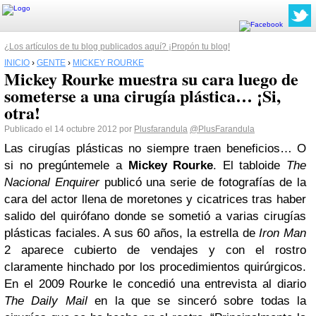
¿Los artículos de tu blog publicados aquí? ¡Propón tu blog!
INICIO
›
GENTE
›
MICKEY ROURKE
Mickey Rourke muestra su cara luego de
someterse a una cirugía plástica… ¡Si,
otra!
Publicado el 14 octubre 2012 por
Plusfarandula
@PlusFarandula
Las cirugías plásticas no siempre traen beneficios… O
si no pregúntemele a
Mickey Rourke
.
El tabloide
The
Nacional Enquirer
publicó una serie de fotografías de la
cara del actor llena de moretones y cicatrices tras haber
salido del quirófano donde se sometió a varias cirugías
plásticas faciales.
A sus 60 años, la estrella de
Iron Man
2 aparece cubierto de vendajes y con el rostro
claramente hinchado por los procedimientos quirúrgicos.
En el 2009 Rourke le concedió una entrevista al diario
The Daily Mail
en la que se sinceró sobre todas la