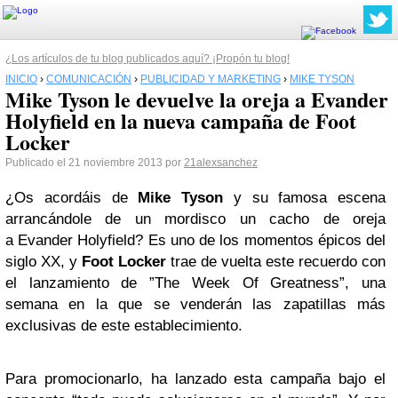
¿Los artículos de tu blog publicados aquí? ¡Propón tu blog!
INICIO
›
COMUNICACIÓN
›
PUBLICIDAD Y MARKETING
›
MIKE TYSON
Mike Tyson le devuelve la oreja a Evander
Holyfield en la nueva campaña de Foot
Locker
Publicado el 21 noviembre 2013 por
21alexsanchez
¿Os acordáis de
Mike Tyson
y su famosa escena
arrancándole de un mordisco un cacho de oreja
a Evander Holyfield? Es uno de los momentos épicos del
siglo XX, y
Foot Locker
trae de vuelta este recuerdo con
el lanzamiento de ”The Week Of Greatness”, una
semana en la que se venderán las zapatillas más
exclusivas de este establecimiento.
Para promocionarlo, ha lanzado esta campaña bajo el