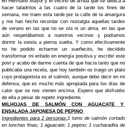
en Hermano Mayor y el vecino de arriba que se dedica a
hacer taladritos a las cuatro de la tarde los fines de
semana, me traen esta tarde por la calle de la amargura
y me han hecho recordar con nostalgia aquellas tardes
de verano en las que no se oía ni un alma, en las que
aún respetábamos a nuestros vecinos y podíamos
dormir la siesta a pierna suelta. Y como efectivamente
no he podido echarme un sueñecito, he decidido
transformar mi enfado en energía positiva y escribir este
post y acabo de darme cuenta de que hacía tanto que no
publicaba una receta, que hoy también os traigo un plato
cuyo protagonista es el salmón, aunque debo decir en mi
defensa, que es mucho más apropiada para los días de
calor que se nos vienen encima. Espero que disfrutéis
de ella a pesar de repetir ingrediente.
MILHOJAS DE SALMÓN CON AGUACATE Y
ENSALADA JAPONESA DE PEPINO
Ingredientes para 2 personas:
1 lomo de salmón cortado
en lonchas finas; 1 aguacate; 1 pepino; 1 cucharadita de