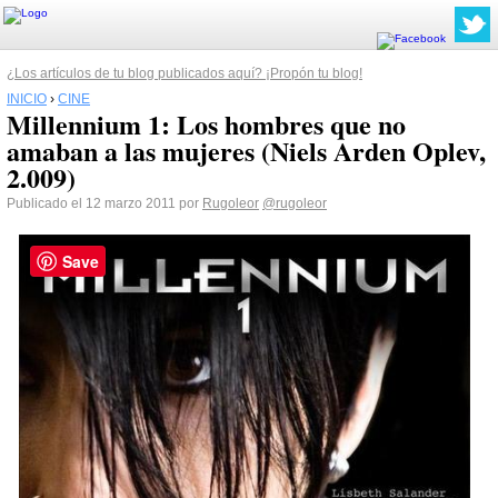
¿Los artículos de tu blog publicados aquí? ¡Propón tu blog!
INICIO
›
CINE
Millennium 1: Los hombres que no
amaban a las mujeres (Niels Arden Oplev,
2.009)
Publicado el 12 marzo 2011 por
Rugoleor
@rugoleor
Save