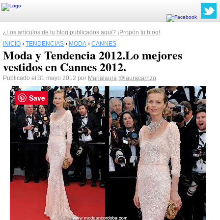
¿Los artículos de tu blog publicados aquí? ¡Propón tu blog!
INICIO
›
TENDENCIAS
›
MODA
›
CANNES
Moda y Tendencia 2012.Lo mejores
vestidos en Cannes 2012.
Publicado el 31 mayo 2012 por
Marialaura
@lauracarrizo
Save