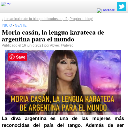
¿Los artículos de tu blog publicados aquí? ¡Propón tu blog!
INICIO
›
GENTE
Moria casán, la lengua karateca de
argentina para el mundo
Publicado el 16 junio 2021 por
Abvec
@abvec
Save
La diva argentina es una de las mujeres más
reconocidas del país del tango. Además de ser