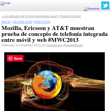
¿Los artículos de tu blog publicados aquí? ¡Propón tu blog!
INICIO
›
TECNOLOGÍA
›
ERICSSON
Mozilla, Ericsson y AT&T muestran
prueba de concepto de telefonía integrada
entre móvil y web #MWC2013
Publicado el 24 febrero 2013 por
Geeksroom
@GeeksRoom
Save