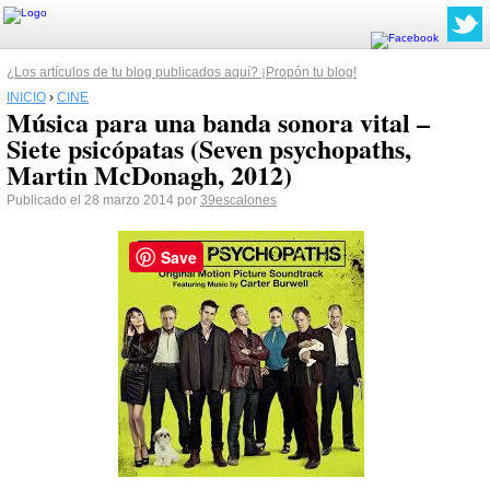
¿Los artículos de tu blog publicados aquí? ¡Propón tu blog!
INICIO
›
CINE
Música para una banda sonora vital –
Siete psicópatas (Seven psychopaths,
Martin McDonagh, 2012)
Publicado el 28 marzo 2014 por
39escalones
Save