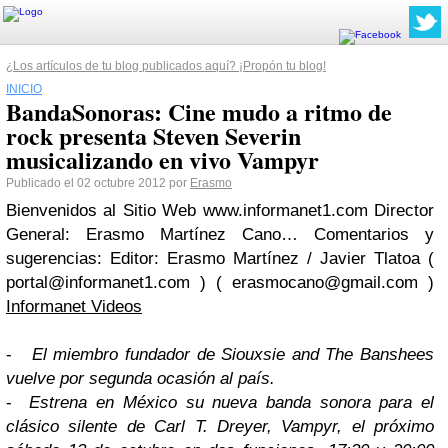
¿Los artículos de tu blog publicados aquí? ¡Propón tu blog!
INICIO
BandaSonoras: Cine mudo a ritmo de
rock presenta Steven Severin
musicalizando en vivo Vampyr
Publicado el 02 octubre 2012 por
Erasmo
Bienvenidos al Sitio Web www.informanet1.com Director
General: Erasmo Martínez Cano… Comentarios y
sugerencias: Editor: Erasmo Martínez / Javier Tlatoa (
portal@informanet1.com
) (
erasmocano@gmail.com
)
Informanet Videos
-
El miembro fundador de Siouxsie and The Banshees
vuelve por segunda ocasión al país.
-
Estrena en México su nueva banda sonora para el
clásico silente de Carl T. Dreyer, Vampyr, el próximo