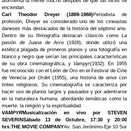
atormenta la mente mucho después de que las luces se
enciendan.
Carl Theodor Dreyer (1889-1968)
Periodista de
profesión, Dreyer es considerado uno de los cineastas
daneses más destacados de la historia del séptimo arte.
Dentro de su filmografía destacan clásicos como
La
pasión de Juana de Arco
(1928), donde utilizó una
estética plagada de primeros planos y una fotografía en
blanco y negro que serían las principales características
de su obra cinematográfica, y
Vampyr
(1932). En 1955
fue reconocido con el León de Oro en el Festival de Cine
de Venecia por
Ordet
(1955), una historia de amor con
tintes religiosos. Su cinematografía se caracteriza por
hacer uso de planos largos y pausados y por adentrarse
en la naturaleza humana, abordando temáticas como la
muerte, la religión y la espiritualidad.
VAMPYR
Musicalización en vivo por STEVEN
SEVERIN
Sábado 13 de Octubre, 17:30 y 20:00
hrs.
THE MOVIE COMPANY
Av. San Jerónimo-Eje 10 Sur