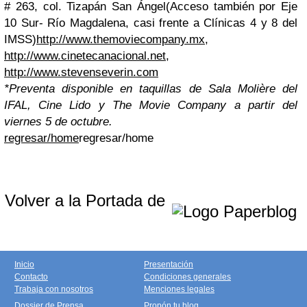
# 263, col. Tizapán San Ángel
(Acceso también por Eje
10 Sur- Río Magdalena, casi frente a Clínicas 4 y 8 del
IMSS)
http://www.themoviecompany.mx
,
http://www.cinetecanacional.net
,
http://www.stevenseverin.com
*Preventa disponible en taquillas de Sala Molière del
IFAL, Cine Lido y The Movie Company a partir del
viernes 5 de octubre.
regresar/home
regresar/home
Volver a la Portada de
Inicio
Presentación
Contacto
Condiciones generales
Trabaja con nosotros
Menciones legales
Dossier de Prensa
Propón tu blog