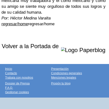
mexicana muy trabajadora y él como mexicano y como
su amigo se siente muy orgulloso de todos sus logros y
de su calidad humana.
Por: Héctor Medina Varalta
regresar/home
regresar/home
Volver a la Portada de
Inicio
Presentación
Contacto
Condiciones generales
Trabaja con nosotros
Menciones legales
Dossier de Prensa
Propón tu blog
F.A.Q.
Gestionar cookies