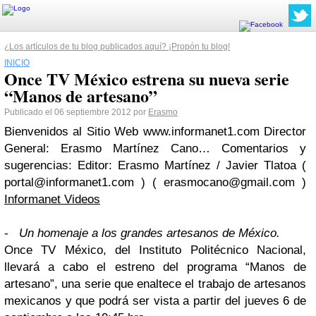
¿Los artículos de tu blog publicados aquí? ¡Propón tu blog!
INICIO
Once TV México estrena su nueva serie
“Manos de artesano”
Publicado el 06 septiembre 2012 por
Erasmo
Bienvenidos al Sitio Web www.informanet1.com Director
General: Erasmo Martínez Cano… Comentarios y
sugerencias: Editor: Erasmo Martínez / Javier Tlatoa (
portal@informanet1.com
) (
erasmocano@gmail.com
)
Informanet Videos
-
Un homenaje a los grandes artesanos de México.
Once TV México, del Instituto Politécnico Nacional,
llevará a cabo el estreno del programa “Manos de
artesano”, una serie que enaltece el trabajo de artesanos
mexicanos y que podrá ser vista a partir del jueves 6 de