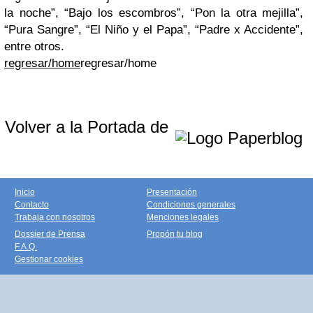
la noche”, “Bajo los escombros”, “Pon la otra mejilla”,
“Pura Sangre”, “El Niño y el Papa”, “Padre x Accidente”,
entre otros.
regresar/home
regresar/home
Volver a la Portada de
Inicio
Presentación
Contacto
Condiciones generales
Trabaja con nosotros
Menciones legales
Dossier de Prensa
Propón tu blog
F.A.Q.
Gestionar cookies