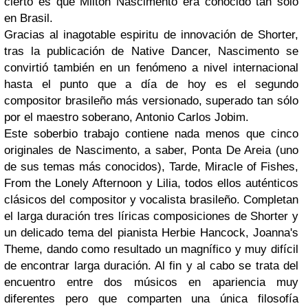
cierto es que
Milton Nascimento
era conocido tan sólo
en
Brasil
.
Gracias al inagotable espiritu de innovación de
Shorter
,
tras la publicación de
Native Dancer
,
Nascimento
se
convirtió también en un fenómeno a nivel internacional
hasta el punto que a día de hoy es el segundo
compositor brasileño más versionado, superado tan sólo
por el maestro soberano,
Antonio Carlos Jobim
.
Este soberbio trabajo contiene nada menos que cinco
originales de
Nascimento
, a saber,
Ponta De Areia
(uno
de sus temas más conocidos),
Tarde, Miracle of Fishes,
From the Lonely Afternoon y Lilia
, todos ellos auténticos
clásicos del compositor y vocalista brasileño. Completan
el larga duración tres líricas composiciones de
Shorter
y
un delicado tema del pianista
Herbie Hancock, Joanna's
Theme
, dando como resultado un magnífico y muy difícil
de encontrar larga duración. Al fin y al cabo se trata del
encuentro entre dos músicos en apariencia muy
diferentes pero que comparten una única filosofía