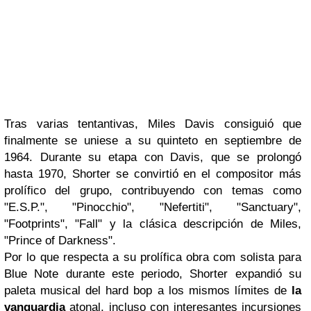
Tras varias tentantivas,
Miles Davis
consiguió que
finalmente se uniese a su quinteto en septiembre de
1964. Durante su etapa con
Davis
, que se prolongó
hasta 1970,
Shorter
se convirtió en el compositor más
prolífico del grupo, contribuyendo con temas como
"E.S.P."
,
"Pinocchio"
,
"Nefertiti"
,
"Sanctuary",
"Footprints", "Fall"
y la clásica descripción de
Miles,
"Prince of Darkness"
.
Por lo que respecta a su prolífica obra com solista para
Blue Note
durante este periodo,
Shorter
expandió su
paleta musical del
hard bop
a los mismos límites de
la
vanguardia
atonal, incluso con interesantes incursiones