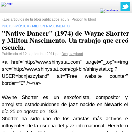
¿Los artículos de tu blog publicados aquí? ¡Propón tu blog!
INICIO
›
MÚSICA
›
MILTON NASCIMENTO
"Native Dancer" (1974) de Wayne Shorter
y Milton Nascimento. Un trabajo que creó
escuela.
Publicado el 12 septiembre 2011 por
Bcnjazzyland
<a href="http://www.shinystat.com" target="_top"><img
src="http://www.shinystat.com/cgi-bin/shinystat.cgi?
USER=bcnjazzyland" alt="Free website counter"
border="0" /></a>
Wayne Shorter
es un saxofonista, compositor y
arreglista estadounidense de jazz nacido en
Newark
el
día 25 de agosto de 1933.
Shorter
ha sido uno de los artistas más activos e
influyentes de la escena del jazz internacional.
Heredero