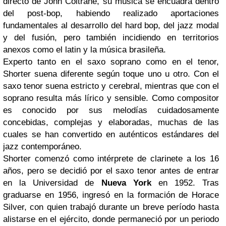
directo de
John Coltrane
, su música se encuadra dentro
del
post-bop
, habiendo realizado aportaciones
fundamentales al desarrollo del
hard bop, del jazz modal
y del fusión
, pero también incidiendo en territorios
anexos como el
latin y la música brasileña
.
Experto tanto en el saxo soprano como en el tenor,
Shorter
suena diferente según toque uno u otro. Con el
saxo tenor suena estricto y cerebral, mientras que con el
soprano resulta más lírico y sensible. Como compositor
es conocido por sus melodías cuidadosamente
concebidas, complejas y elaboradas, muchas de las
cuales se han convertido en auténticos estándares del
jazz contemporáneo.
Shorter
comenzó como intérprete de clarinete a los 16
años, pero se decidió por el saxo tenor antes de entrar
en la
Universidad de
Nueva York
en 1952
. Tras
graduarse en 1956, ingresó en la formación de
Horace
Silver
, con quien trabajó durante un breve período hasta
alistarse en el ejército, donde permaneció por un periodo