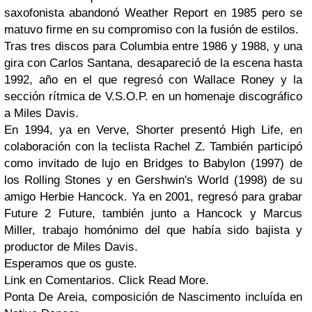
saxofonista abandonó
Weather Report
en 1985 pero se
matuvo firme en su compromiso con la fusión de estilos.
Tras tres discos para
Columbia
entre 1986 y 1988, y una
gira con
Carlos Santana
, desapareció de la escena hasta
1992, año en el que regresó con
Wallace Roney
y la
sección rítmica de
V.S.O.P.
en un homenaje discográfico
a
Miles Davis
.
En 1994, ya en
Verve
,
Shorter
presentó
High Life
, en
colaboración con la teclista
Rachel Z
. También participó
como invitado de lujo en
Bridges to Babylon
(1997) de
los
Rolling Stones
y en
Gershwin's World
(1998) de su
amigo
Herbie Hancock
. Ya en 2001, regresó para grabar
Future 2 Future
, también junto a
Hancock
y
Marcus
Miller
, trabajo homónimo del que había sido bajista y
productor de
Miles Davis
.
Esperamos que os guste.
Link en Comentarios. Click Read More.
Ponta De Areia, composición de Nascimento incluída en