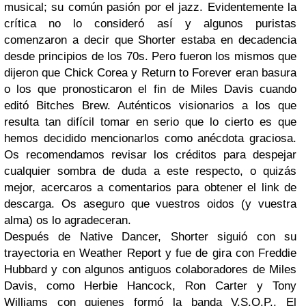
musical; su común pasión por el jazz. Evidentemente la
crítica no lo consideró así y algunos puristas
comenzaron a decir que
Shorter
estaba en decadencia
desde principios de los 70s. Pero fueron los mismos que
dijeron que
Chick Corea
y
Return to Forever
eran basura
o los que pronosticaron el fin de
Miles Davis
cuando
editó
Bitches Brew
. Auténticos visionarios a los que
resulta tan difícil tomar en serio que lo cierto es que
hemos decidido mencionarlos como anécdota graciosa.
Os recomendamos revisar los créditos para despejar
cualquier sombra de duda a este respecto, o quizás
mejor, acercaros a comentarios para obtener el link de
descarga. Os aseguro que vuestros oidos (y vuestra
alma) os lo agradeceran.
Después de
Native Dancer, Shorter
siguió con su
trayectoria en
Weather Report
y fue de gira con
Freddie
Hubbard
y con algunos antiguos colaboradores de
Miles
Davis
, como
Herbie Hancock, Ron Carter y Tony
Williams
con quienes formó la banda
V.S.O.P.
. El