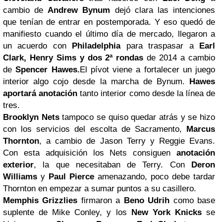
cambio de
Andrew Bynum
dejó clara las intenciones
que tenían de entrar en postemporada. Y eso quedó de
manifiesto cuando el último día de mercado, llegaron a
un acuerdo con
Philadelphia
para traspasar a
Earl
Clark, Henry Sims y dos 2ª rondas
de 2014 a cambio
de
Spencer Hawes.
El pívot viene a fortalecer un juego
interior algo cojo desde la marcha de Bynum.
Hawes
aportará anotación
tanto interior como desde la línea de
tres.
Brooklyn Nets
tampoco se quiso quedar atrás y se hizo
con los servicios del escolta de Sacramento,
Marcus
Thornton
, a cambio de Jason Terry y Reggie Evans.
Con esta adquisición los Nets consiguen
anotación
exterior
, la que necesitaban de Terry. Con
Deron
Williams
y
Paul Pierce
amenazando, poco debe tardar
Thornton en empezar a sumar puntos a su casillero.
Memphis Grizzlies
firmaron a
Beno Udrih
como base
suplente de Mike Conley, y los
New York
Knicks
se