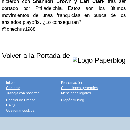
hicieron con
Shannon Brown y Earl Clark
tras ser
cortado por Philadelphia. Estos son los últimos
movimientos de unas franquicias en busca de los
ansiados playoffs. ¿Lo conseguirán?
@chechus1988
Volver a la Portada de
Inicio
Presentación
Contacto
Condiciones generales
Trabaja con nosotros
Menciones legales
Dossier de Prensa
Propón tu blog
F.A.Q.
Gestionar cookies