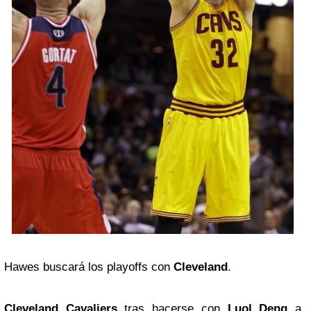
Hawes buscará los playoffs con
Cleveland
.
Cleveland Cavaliers
tras hacerse con
Luol Deng
a