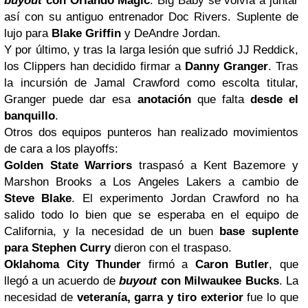
buyout
con Orlando Magic
. Big Baby se volvía a juntar
así con su antiguo entrenador Doc Rivers. Suplente de
lujo para
Blake Griffin
y DeAndre Jordan.
Y por último, y tras la larga lesión que sufrió JJ Reddick,
los Clippers han decidido firmar a
Danny Granger
. Tras
la incursión de Jamal Crawford como escolta titular,
Granger puede dar esa
anotación
que falta
desde el
banquillo
.
Otros dos equipos punteros han realizado movimientos
de cara a los playoffs:
Golden State Warriors
traspasó a Kent Bazemore y
Marshon Brooks a Los Angeles Lakers a cambio de
Steve Blake
. El experimento Jordan Crawford no ha
salido todo lo bien que se esperaba en el equipo de
California, y la necesidad de un buen
base suplente
para Stephen Curry
dieron con el traspaso.
Oklahoma City Thunder
firmó a
Caron Butler
, que
llegó a un acuerdo de
buyout
con
Milwaukee
Bucks
. La
necesidad de
veteranía, garra y tiro exterior
fue lo que