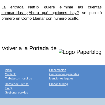
La entrada
Netflix quiere eliminar las cuentas
compartidas ¿Ahora qué opciones hay?
se publicó
primero en Como Llamar con numero oculto.
Volver a la Portada de
Inicio
Presentación
Contacto
Condiciones generales
Trabaja con nosotros
Menciones legales
Dossier de Prensa
Propón tu blog
F.A.Q.
Gestionar cookies