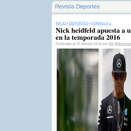
Revista Deportes
INICIO
›
DEPORTES
›
FÓRMULA 1
Nick heidfeld apuesta a
en la temporada 2016
Publicado el 15 febrero 2016 por
Rd
@iformula