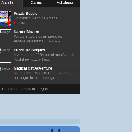
Arcade
Casino
Estrategia
Puzzle Bobble
Un clásico juego de Arcade. ......
Juega
Karate Blazers
Karate Blazers es un juego de
Arcade, que forma......
Juega
Puzzle De Bloques
Inventado en 1984 por el ruso Alekséi
Pázhitnov, e......
Juega
Magical Cat Adventure
Redescubre Magical Cat Adventure,
un juego de la......
Juega
Descubrir el espacio Juegos