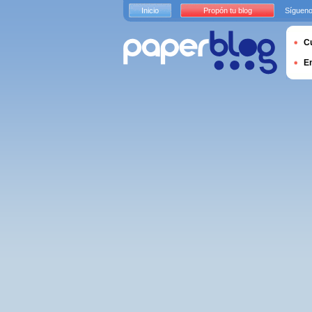
Inicio
Propón tu blog
Sígueno
Cu
E