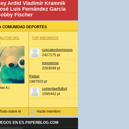
ey Ardid
Vladimir Kramnik
osé Luis Fernández García
obby Fischer
A COMUNIDAD DEPORTES
 AUTOR DEL
TOP MIEMBROS
A
cupcakeshermosos
2427175 pt
jmporense
2263049 pt
Rafael
1987503 pt
her A.l.
comentaelfutbol
1595442 pt
Todo sobre él
Hazte miembro
UEGOS EN ES.PAPERBLOG.COM