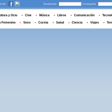
s en
Seudónimo
Contraseña
ltura y Ocio
Cine
Música
Libros
Comunicación
Tecnol
n Femenino
Sexo
Cocina
Salud
Ciencia
Viajes
Ten