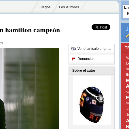
Juegos
Los Autores
 un hamilton campeón
rd
T
Ver el artículo original
V
Denunciar
L
Ra
Sobre el autor
I
M
A
Au
F
Mi
Je
J
A
R