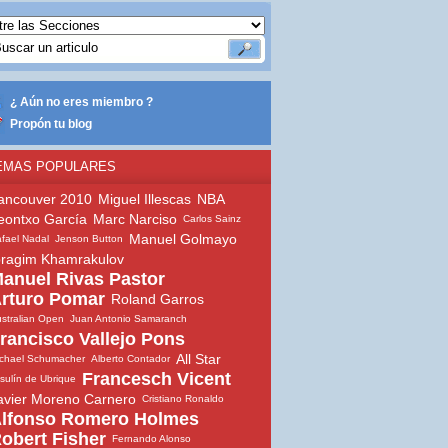
¿ Aún no eres miembro ?
Propón tu blog
EMAS POPULARES
ancouver 2010
Miguel Illescas
NBA
eontxo García
Marc Narciso
Carlos Sainz
Manuel Golmayo
fael Nadal
Jenson Button
bragim Khamrakulov
anuel Rivas Pastor
rturo Pomar
Roland Garros
stralian Open
Juan Antonio Samaranch
rancisco Vallejo Pons
All Star
chael Schumacher
Alberto Contador
Francesch Vicent
sulín de Ubrique
avier Moreno Carnero
Cristiano Ronaldo
lfonso Romero Holmes
obert Fisher
Fernando Alonso