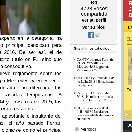
Rd
R
4728
veces
J
compartido
B
ver su perfil
ver su blog
L
experto en la categoría, ha
EL
DÍ
 principal candidato para
Sus últimos artículos
da 2016. De ser así, el de
rto título en F1, sino que
CANTV bloquea Fórmula
RD en Venezuela -
ma consecutiva.
Bloqueo de Blogger en
Venezuela - Censura
nuevo reglamento sobre los
Resultados y Fotos del GP
ipo Mercedes, y en especial
de Italia 2018 | Estadísticas
e imágenes
derado con diferencia los
Est
Carrera del GP de Italia
 pasadas temporadas. A
2018 | Hamilton arruina la
fiesta de Ferrari en Monza
14 y otras tres en 2015, los
Clasificación del GP de
reras restantes.
Italia 2018 | Raikkonen
lidera el doblete de Ferrari
aplastante e insultante del
en Monza
as, el año pasado Ferrari
J
icionarse como el principal
Ver todos