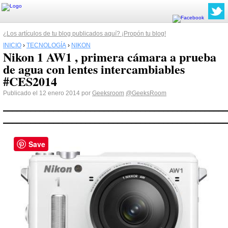
¿Los artículos de tu blog publicados aquí? ¡Propón tu blog!
INICIO
›
TECNOLOGÍA
›
NIKON
Nikon 1 AW1 , primera cámara a prueba
de agua con lentes intercambiables
#CES2014
Publicado el 12 enero 2014 por
Geeksroom
@GeeksRoom
_________________________________________________
_________________________________________________
Save