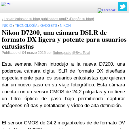
¿Los artículos de tu blog publicados aquí? ¡Propón tu blog!
INICIO
›
TECNOLOGÍA
›
GADGETS
›
NIKON
Nikon D7200, una cámara DSLR de
formato DX ligera y potente para usuarios
entusiastas
Publicado el 04 marzo 2015 por
Subespacio
@ByteTotal
Esta semana Nikon introdujo a la nueva D7200, una
poderosa cámara digital SLR de formato DX diseñada
especialmente para los usuarios entusiastas que quieran
dar un nuevo paso en su viaje fotográfico. Esta cámara
cuenta con un sensor CMOS de 24,2 pulgadas y no tiene
un filtro óptico de paso bajo permitiendo capturar
imágenes nítidas y detalladas y vídeo de alta definición.
El sensor CMOS de 24,2 megapíxeles de de formato DV